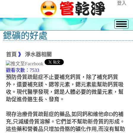
登入
鍶礦的好處
首頁
》
淨水器相關
觀看次數：7533
預防骨質疏鬆症不止要補充鈣質，除了補充鈣質
外，還要補充鎂、鍶等元素，鍶元素能幫助鈣質吸
收。現代醫學發現，鍶是人體必要的微量元素，幫
助促進骨骼生長、發育。
現存治療骨質疏鬆症的藥品,如同鈣和維他命D的補
充,只減緩骨質溶解。它們並不幫助新骨質的形成。
這些藥和營養品只增加骨胳的礦化作用,而沒有幫助