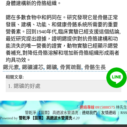
身體建構新的骨胳組織。
鍶在多數食物中和鈣同在。研究發現它是骨骼正常
發展、建構、功能、和健康骨骼系統所需要的重要
營養素。回到1940年代,臨床實驗已經支援這個結論,
最近研究提出證據，證明鍶提供對抗骨胳建構和功
能流失的唯一營養的證實，動物實驗已經顯示鍶營
養補充,對降低骨胳溶解和增加新骨胳組織形成兩者
均具功效。
鍶元素
,
鍶礦濾芯
,
鍶礦
,
骨質疏鬆
,
骨骼生長
相關文章:
1. 鍶礦的好處
連絡專線 0915888575
林先生
管乾淨 【苗栗】 高週波水管清洗
|
連絡我們
|
友情連結
|
RSS
Powered by
管乾淨 【苗栗】 高週波水管清洗
4.20