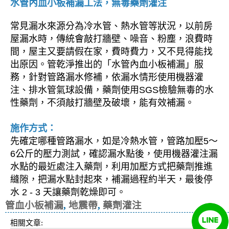
水管內血小板補漏工法，無毒藥劑灌注
常見漏水來源分為冷水管、熱水管等狀況，以前房
屋漏水時，傳統會敲打牆壁、噪音、粉塵，浪費時
間，屋主又要請假在家，費時費力，又不見得能找
出原因。管乾淨推出的「水管內血小板補漏」服
務，針對管路漏水修補，依漏水情形使用機器灌
注、排水管氣球設備，藥劑使用SGS檢驗無毒的水
性藥劑，不須敲打牆壁及破壞，能有效補漏。
施作方式：
先確定哪種管路漏水，如是冷熱水管，管路加壓5～
6公斤的壓力測試，確認漏水點後，使用機器灌注漏
水點的最近處注入藥劑，利用加壓方式把藥劑推進
縫隙，把漏水點封起來，補漏過程約半天，最後停
水 2 - 3 天讓藥劑乾燥即可。
管血小板補漏
,
地震帶
,
藥劑灌注
相關文章: