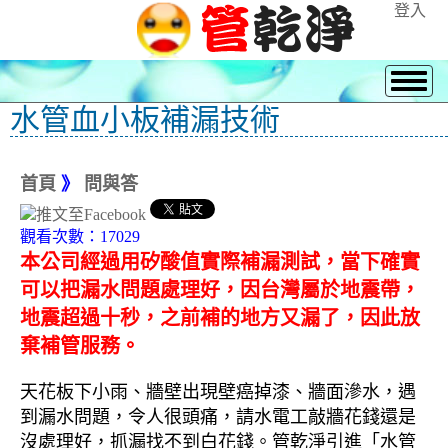
登入
水管血小板補漏技術
首頁
》
問與答
觀看次數：17029
本公司經過用矽酸值實際補漏測試，當下確實
可以把漏水問題處理好，因台灣屬於地震帶，
地震超過十秒，之前補的地方又漏了，因此放
棄補管服務。
天花板下小雨、牆壁出現壁癌掉漆、牆面滲水，遇
到漏水問題，令人很頭痛，請水電工敲牆花錢還是
沒處理好，抓漏找不到白花錢。管乾淨引進「水管