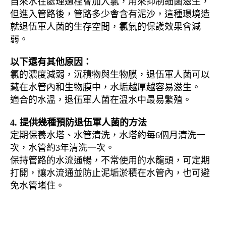
自來水在處理過程會加入氯，用來抑制細菌滋生，
但進入管路後，管路多少會含有泥沙，這種環境造
就退伍軍人菌的生存空間，氯氣的保護效果會減
弱。
以下還有其他原因：
氯的濃度減弱，沉積物與生物膜，退伍軍人菌可以
藏在水管內和生物膜中，水垢越厚越容易滋生。
適合的水溫，退伍軍人菌在溫水中最易繁殖。
4. 提供幾種預防退伍軍人菌的方法
定期保養水塔、水管清洗，水塔約每6個月清洗一
次，水管約3年清洗一次。
保持管路的水流通暢，不常使用的水龍頭，可定期
打開，讓水流通並防止泥垢淤積在水管內，也可避
免水管堵住。
退伍軍人菌, 人體健康, 預防退伍軍
人菌的方法, 清洗管路, 水管汙垢, 細