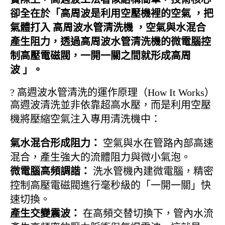
卻全在於「
高周波是利用空壓機裡的空氣 ，把
氣體打入 高周波水管清洗機 ，空氣與水混合
產生阻力，透過高周波水管清洗機的微電腦控
制高壓電磁閥，一開一關之間就形成高周
波
」。
? 高週波水管清洗的運作原理（How It Works）
高週波清洗並非依靠超高水壓，而是利用空壓
機將壓縮空氣注入專用清洗機中：
氣水混合形成阻力：
空氣與水在管路內部高速
混合，產生強大的流體阻力與微小氣泡。
微電腦高頻調諧：
洗水管機內建微電腦，精密
控制高壓電磁閥進行毫秒級的「一開一關」快
速切換。
產生交變震波：
在高頻交替切換下，管內水流