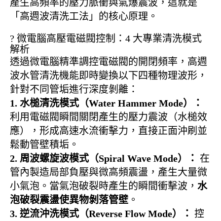
產生高頻率的壓力脈衝與氣爆震波，這就是
「高週波清洗工法」的核心原理。
?️ 微電腦高壓電磁閥控制：4 大專業清洗模式
解析
透過微電腦精準調控電磁閥的開閉頻率，高週
波水管清洗機能即時變換以下四種物理波形，
針對不同管垢進行深度剝離：
1. 水槌清洗模式（Water Hammer Mode）：
利用電磁閥瞬間關閉產生的壓力震波（水槌效
應），形成高速水流衝擊力，直接正面沖刷並
鬆動管壁積垢。
2. 周波螺旋波模式（Spiral Wave Mode）：
在
管內製造局部負壓與微高頻震盪，產生大量微
小氣泡。當氣泡破裂時產生的瞬間衝擊波，
水
泡破裂震盪使異物剝落管壁
。
3. 逆流沖洗模式（Reverse Flow Mode）：
控