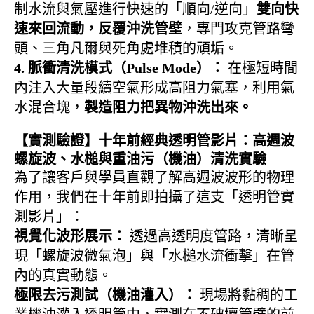
制水流與氣壓進行快速的「順向/逆向」
雙向快
速來回流動，反覆沖洗管壁
，專門攻克管路彎
頭、三角凡爾與死角處堆積的頑垢。
4. 脈衝清洗模式（Pulse Mode）：
在極短時間
內注入大量段續空氣形成高阻力氣塞，利用氣
水混合塊，
製造阻力把異物沖洗出來
。
【實測驗證】十年前經典透明管影片：高週波
螺旋波、水槌與重油污（機油）清洗實驗
為了讓客戶與學員直觀了解高週波波形的物理
作用，我們在十年前即拍攝了這支「透明管實
測影片」：
視覺化波形展示：
透過高透明度管路，清晰呈
現「螺旋波微氣泡」與「水槌水流衝擊」在管
內的真實動態。
極限去污測試（機油灌入）：
現場將黏稠的工