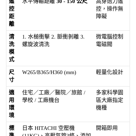
遙
水平傳輸距離
30 - 150 公尺
高穿透力遙
控
控，操作無
距
障礙
離
清
1. 水槌衝擊 2. 脈衝剝離 3.
微電腦控制
洗
螺旋波清洗
電磁閥
模
式
尺
W265/B365/H360 (mm)
輕量化設計
寸
適
住宅／工廠／醫院／旅館 /
多家科學園
用
學校 / 工廠機台
區大廠指定
環
機種
境
標
日本 HITACHI 空壓機
開箱即用
準
(11KG)、高壓氣管3條、添加