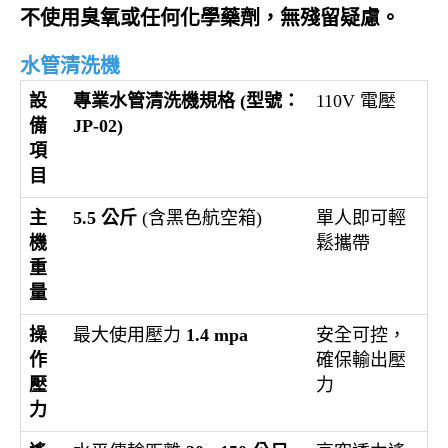
不使用臭氧或任何化學藥劑，無殘留疑慮。
水管清洗機
設
專業水管清洗機規格 (型號：
110V 電壓
備
JP-02)
項
目
主
5.5 公斤
(含黑色航空箱)
單人即可輕
機
鬆攜帶
重
量
操
最大使用壓力
1.4 mpa
安全可控，
作
確保輸出壓
壓
力
力