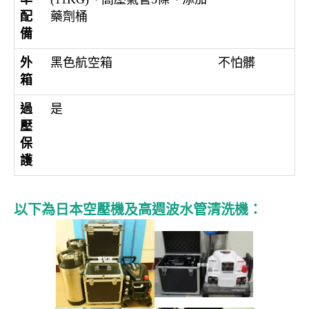
配
藥劑桶
備
外
黑色航空箱
不怕髒
箱
過
是
壓
保
護
以下為日本空壓機及高週波水管清洗機：