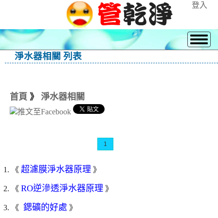
登入
淨水器相關 列表
首頁
》
淨水器相關
1
超濾膜淨水器原理
1. 《
》
RO逆滲透淨水器原理
2. 《
》
鍶礦的好處
3. 《
》