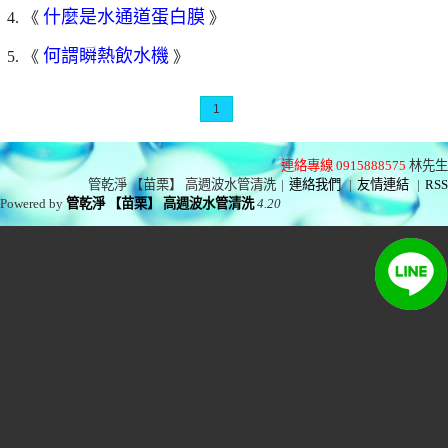
什麼是水通道蛋白膜
4. 《
》
何謂瞬熱飲水機
5. 《
》
1
連絡專線 0915888575
林先生
管乾淨 【苗栗】 高週波水管清洗
|
連絡我們
|
友情連結
|
RSS
Powered by
管乾淨 【苗栗】 高週波水管清洗
4.20