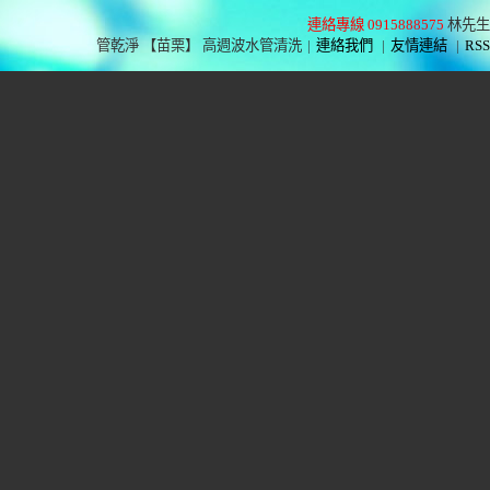
連絡專線 0915888575
林先生
管乾淨 【苗栗】 高週波水管清洗
|
連絡我們
|
友情連結
|
RSS