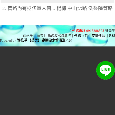
2. 管路內有退伍軍人菌... 楊梅 中山北路 洗醫院管路
連絡專線 0915888575
林先生
管乾淨 【苗栗】 高週波水管清洗
|
連絡我們
|
友情連結
|
RSS
Powered by
管乾淨 【苗栗】 高週波水管清洗
4.20