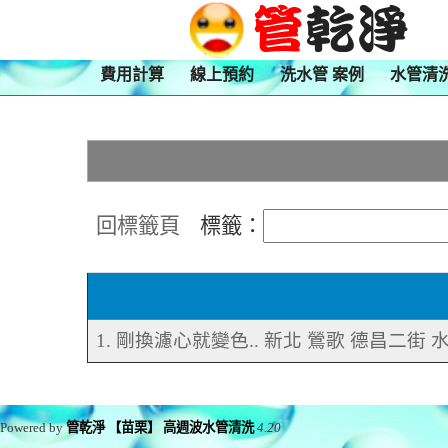
費用計算
線上預約
洗水管 案例
水管清
回標籤頁
標籤：
1. 剛換濾心就變色.. 新北 鶯歌 德昌二街
Powered by
管乾淨 【苗栗】 高週波水管清洗
4.20