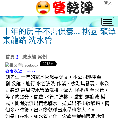
登入
十年的房子不需保養... 桃園 龍潭
東龍路 洗水管
首頁
》
洗水管 案例
觀看次數：2465
劉先生 十年的家水管想要保養，本公司驅車至
劉 公館，進行 水管清洗 作業，檢測無發現，本公
司裝設 高周波水管清洗機，灌入 檸檬酸 至水管，
等了約15分，開啟 水管清洗機 ，啟動 螺旋波 模
式，剛開始流出黃色髒水，還掉出不少碳酸鈣，兩
個多小時後，出水變乾淨出水量也變大了。
如是自來水，如水管老化，會產生鐵鏽跟泥沙堆