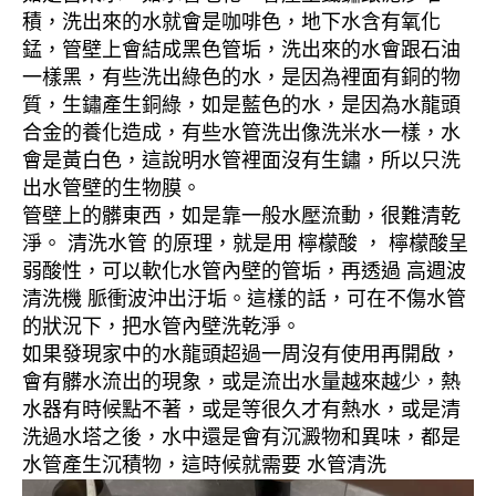
積，洗出來的水就會是咖啡色，地下水含有氧化
錳，管壁上會結成黑色管垢，洗出來的水會跟石油
一樣黑，有些洗出綠色的水，是因為裡面有銅的物
質，生鏽產生銅綠，如是藍色的水，是因為水龍頭
合金的養化造成，有些水管洗出像洗米水一樣，水
會是黃白色，這說明水管裡面沒有生鏽，所以只洗
出水管壁的生物膜。
管壁上的髒東西，如是靠一般水壓流動，很難清乾
淨。 清洗水管 的原理，就是用 檸檬酸 ， 檸檬酸呈
弱酸性，可以軟化水管內壁的管垢，再透過 高週波
清洗機 脈衝波沖出汙垢。這樣的話，可在不傷水管
的狀況下，把水管內壁洗乾淨。
如果發現家中的水龍頭超過一周沒有使用再開啟，
會有髒水流出的現象，或是流出水量越來越少，熱
水器有時候點不著，或是等很久才有熱水，或是清
洗過水塔之後，水中還是會有沉澱物和異味，都是
水管產生沉積物，這時候就需要 水管清洗