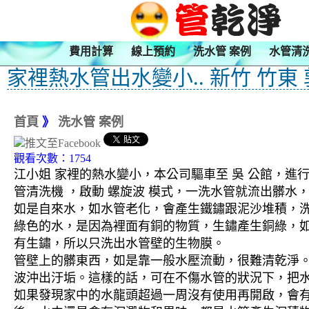
費用計算
線上預約
洗水管 案例
水管清
家裡熱水管出水變小.. 新竹 竹東
首頁
》
洗水管 案例
觀看次數：1754
江小姐 家裡的熱水變小，本公司驅車至 吳 公館，進行
管清洗機 ，啟動 螺旋波 模式，一洗水管就流出髒
如是自來水，如水管老化，會產生鐵鏽跟泥沙堆積，
綠色的水，是因為裡面有銅的物質，生鏽產生銅綠，
有生鏽，所以只洗出水管壁的生物膜。
管壁上的髒東西，如是靠一般水壓流動，很難清乾淨。 
波沖出汙垢。這樣的話，可在不傷水管的狀況下，把
如果發現家中的水龍頭超過一周沒有使用再開啟，會