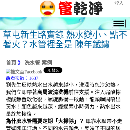
登入
草屯新生路實錄 熱水變小、點不
著火？水管裡全是 陳年鐵鏽
首頁
》
洗水管 案例
觀看次數：1637
劉先生反映熱水出水越來越小，洗澡時忽冷忽熱，
我們立即帶著
高周波清洗機
前往支援。注入弱酸檸
檬酸靜置軟化後，螺旋脈衝一啟動，龍頭瞬間噴出
黃水！顏色越來越深，經過兩小時努力，熱水出水
量終於恢復。
為什麼水管需要定期「大掃除」？
單靠水壓帶不走
管壁陳年汙垢。不同的水質顏色，反映了不同的居