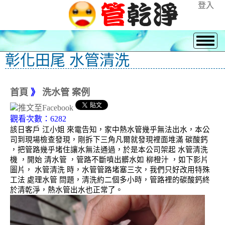
登入
彰化田尾 水管清洗
首頁
》
洗水管 案例
觀看次數：6282
該日客戶 江小姐 來電告知，家中熱水管幾乎無法出水，本公
司到現場檢查發現，剛拆下三角凡爾就發現裡面堆滿 碳酸鈣
，把管路幾乎堵住讓水無法通過，於是本公司架起 水管清洗
機 ，開始 清水管 ，管路不斷噴出髒水如 柳橙汁 ，如下影片
圖片， 水管清洗 時，水管管路堵塞三次，我們只好改用特殊
工法 處理水管 問題，清洗約二個多小時，管路裡的碳酸鈣終
於清乾淨，熱水管出水也正常了。