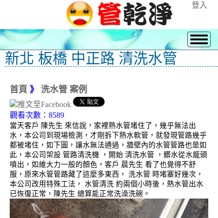
登入
新北 板橋 中正路 清洗水管
首頁
》
洗水管 案例
觀看次數：8589
當天客戶 陳先生 來信說，家裡熱水管堵住了，幾乎無法出
水，本公司到現場檢測，才剛拆下熱水軟管，就發現管路幾乎
都被堵住，如下圖，讓水無法通過，牆壁內的水管管路也是如
此，本公司架設 管路清洗機 ，開始 清洗水管 ，髒水從水龍頭
噴出，如維大力一般的顏色，客戶 晨先生 看了也覺得不舒
服，原來水管管路藏了這麼多東西， 洗水管 時堵塞好幾次，
本公司改用特殊工法， 水管清洗 約兩個小時後，熱水管出水
已恢復正常，陳先生 總算能正常洗澡洗碗。