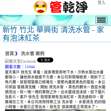
登入
新竹 竹北 華興街 清洗水管 - 家
有泡沫紅茶
首頁
》
洗水管 案例
觀看次數：11044
當天客戶 徐先生 來電，說家裡是用地下水，冷熱水管出水量
都很小，讓他用水極度不方便，本公司到現場檢測，剛拆下三
角凡爾，就發現管路已經堵住，管壁內盡是黑色的管垢，本公
司架設 管路清洗機 ，開始 清洗水管 ，黑色的髒水一直從水龍
頭流出，有一塊一塊的異物之外，出水還成泡沫狀，如下圖片
及影片，客戶 徐先生 發現家裡有泡沫紅茶，清洗過程中，管
路堵住三次，本公司改用特殊工法 洗水管 ， 水管清洗 約四個
小時後，水管已正常出水，徐先生 很高興能正常用水了。