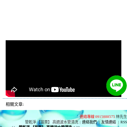
忽冷忽熱, 洗管路, 清管
路
相關文章:
連絡專線 0915888575
林先生
管乾淨 【苗栗】 高週波水管清洗
|
連絡我們
|
友情連結
|
RSS