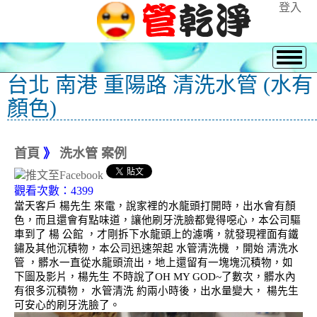
登入
台北 南港 重陽路 清洗水管 (水有
顏色)
首頁
》
洗水管 案例
觀看次數：4399
當天客戶 楊先生 來電，說家裡的水龍頭打開時，出水會有顏
色，而且還會有點味道，讓他刷牙洗臉都覺得噁心，本公司驅
車到了 楊 公館 ，才剛拆下水龍頭上的濾嘴，就發現裡面有鐵
鏽及其他沉積物，本公司迅速架起 水管清洗機 ，開始 清洗水
管 ，髒水一直從水龍頭流出，地上還留有一塊塊沉積物，如
下圖及影片，楊先生 不時說了OH MY GOD~了數次，髒水內
有很多沉積物， 水管清洗 約兩小時後，出水量變大， 楊先生
可安心的刷牙洗臉了。