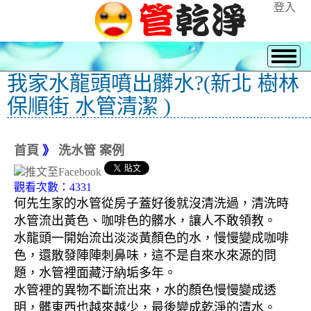
登入
我家水龍頭噴出髒水?(新北 樹林
保順街 水管清潔 )
首頁
》
洗水管 案例
觀看次數：4331
何先生家的水管從房子蓋好後就沒清洗過，清洗時
水管流出黃色、咖啡色的髒水，讓人不敢領教。
水龍頭一開始流出淡淡黃顏色的水，慢慢變成咖啡
色，還散發陣陣刺鼻味，這不是自來水來源的問
題，水管裡面藏汙納垢多年。
水管裡的異物不斷流出來，水的顏色慢慢變成透
明，髒東西也越來越少，最後變成乾淨的清水。