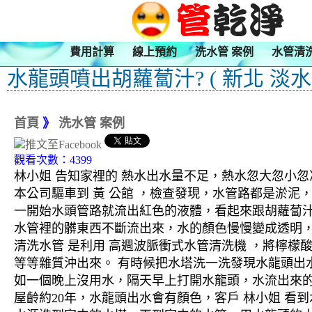
費用計算
線上預約
洗水管 案例
水管清
水龍頭噴出胡蘿蔔汁? ( 新北 淡水
首頁
》
洗水管 案例
觀看次數：4399
林小姐 告知家裡的 熱水出水量不足，熱水忽大忽小忽
本公司驅車到 黃 公館 ，檢查發現，水管路都是淤泥
一開始水頭管路就流出紅色的液體，看起來跟胡蘿蔔
水管裡的髒東西不斷流出來，水的顏色慢慢變成透明
清洗水管 是利用 高週波脈衝式水管清洗機 ，將檸
等等雜質沖出來。 有時候把水塔洗一洗發現水龍頭出
如一個晚上沒用水，隔天早上打開水龍頭，水流出來的
屋齡約20年，水龍頭出水會有顏色，客戶 林小姐 看