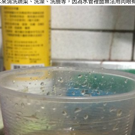
來清洗蔬菜、洗澡、洗臉等，因為水管裡面無法用肉眼察