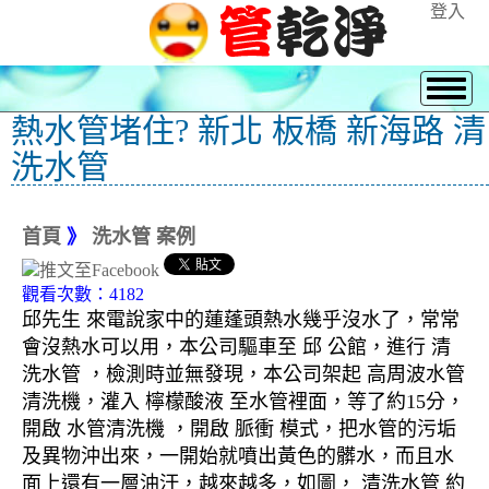
登入
熱水管堵住? 新北 板橋 新海路 清
洗水管
首頁
》
洗水管 案例
觀看次數：4182
邱先生 來電說家中的蓮蓬頭熱水幾乎沒水了，常常
會沒熱水可以用，本公司驅車至 邱 公館，進行 清
洗水管 ，檢測時並無發現，本公司架起 高周波水管
清洗機，灌入 檸檬酸液 至水管裡面，等了約15分，
開啟 水管清洗機 ，開啟 脈衝 模式，把水管的污垢
及異物沖出來，一開始就噴出黃色的髒水，而且水
面上還有一層油汙，越來越多，如圖， 清洗水管 約