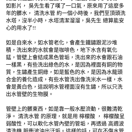
如影片， 吳先生看了嘆了一口氣，原來用了這麼多
年的髒水， 清洗水管 約一個小時後，我們至頂頭洗
水塔，沒半小時，水塔清潔溜溜，吳先生 總算能安
心的用水了!!
如是自來水，如水管老化，會產生鐵鏽跟泥沙堆
積，洗出來的水就會是咖啡色，地下水含有氧化
錳，管壁上會結成黑色管垢，洗出來的水會跟石油
一樣黑，有些洗出綠色的水，是因為裡面有銅的物
質，生鏽產生銅綠，如是藍色的水，是因為水龍頭
合金的養化造成，有些水管洗出像洗米水一樣，水
會是黃白色，這說明水管裡面沒有生鏽，所以只洗
出水管壁的生物膜。
管壁上的髒東西，如是靠一般水壓流動，很難清乾
淨。 清洗水管 的原理，就是用 檸檬酸 ， 檸檬酸呈
弱酸性，可以軟化水管內壁的管垢，再透過 高週波
清洗機 脈衝波沖出汙垢。這樣的話，可在不傷水管