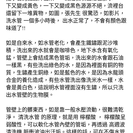
下又變成黃色，一下又變成黑色源源不絕，流裡台
還留下一堆異物，如圖，張先生 很驚恐，如影片，
洗水管 一個多小時後， 出水正常了，不會有顏色跟
味道了!!
如是自來水，如水管老化，會產生鐵鏽跟泥沙堆
積，洗出來的水就會是咖啡色，地下水含有氧化
錳，管壁上會結成黑色管垢，洗出來的水會跟石油
一樣黑，有些洗出綠色的水，是因為裡面有銅的物
質，生鏽產生銅綠，如是藍色的水，是因為水龍頭
合金的養化造成，有些水管洗出像洗米水一樣，水
會是黃白色，這說明水管裡面沒有生鏽，所以只洗
出水管壁的生物膜。
管壁上的髒東西，如是靠一般水壓流動，很難清乾
淨。 清洗水管 的原理，就是用 檸檬酸 ， 檸檬酸呈
弱酸性，可以軟化水管內壁的管垢，再透過 高週波
清洗機 脈衝波沖出汙垢。這樣的話，可在不傷水管