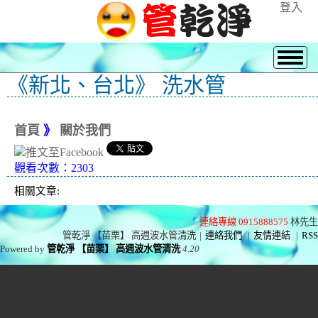
登入
《新北、台北》 洗水管
首頁
》
關於我們
觀看次數：2303
相關文章:
連絡專線 0915888575
林先生
管乾淨 【苗栗】 高週波水管清洗
|
連絡我們
|
友情連結
|
RSS
Powered by
管乾淨 【苗栗】 高週波水管清洗
4.20