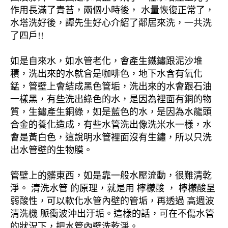
作用長滿了青苔，兩個小時後， 水量恢復正常了，
水塔洗好後，譚先生好心介紹了鄰居來洗，一共洗
了四戶!!
如是自來水，如水管老化，會產生鐵鏽跟泥沙堆
積，洗出來的水就會是咖啡色，地下水含有氧化
錳，管壁上會結成黑色管垢，洗出來的水會跟石油
一樣黑，有些洗出綠色的水，是因為裡面有銅的物
質，生鏽產生銅綠，如是藍色的水，是因為水龍頭
合金的養化造成，有些水管洗出像洗米水一樣，水
會是黃白色，這說明水管裡面沒有生鏽，所以只洗
出水管壁的生物膜。
管壁上的髒東西，如是靠一般水壓流動，很難清乾
淨。 清洗水管 的原理，就是用 檸檬酸 ， 檸檬酸呈
弱酸性，可以軟化水管內壁的管垢，再透過 高週波
清洗機 脈衝波沖出汙垢。這樣的話，可在不傷水管
的狀況下，把水管內壁洗乾淨。