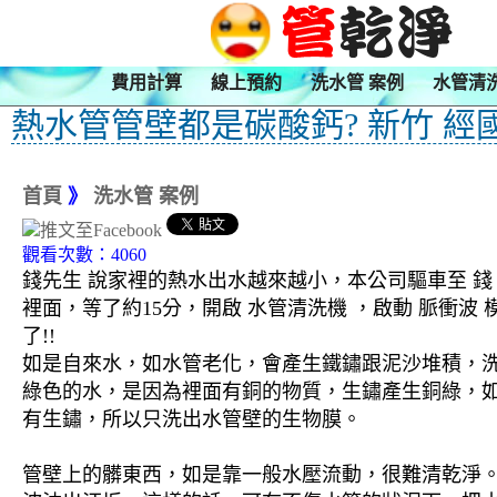
費用計算
線上預約
洗水管 案例
水管清
熱水管管壁都是碳酸鈣? 新竹 經
首頁
》
洗水管 案例
觀看次數：4060
錢先生 說家裡的熱水出水越來越小，本公司驅車至 錢
裡面，等了約15分，開啟 水管清洗機 ，啟動 脈衝
了!!
如是自來水，如水管老化，會產生鐵鏽跟泥沙堆積，
綠色的水，是因為裡面有銅的物質，生鏽產生銅綠，
有生鏽，所以只洗出水管壁的生物膜。
管壁上的髒東西，如是靠一般水壓流動，很難清乾淨。 