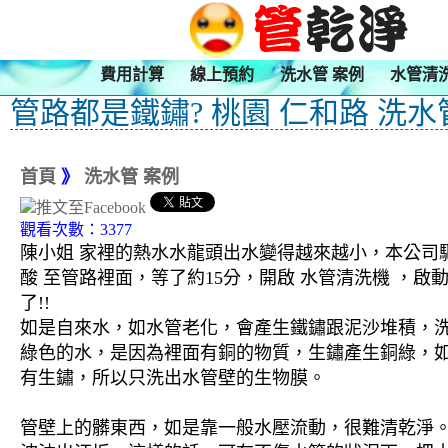
費用計算
線上預約
洗水管 案例
水管清
管路都是鐵鏽? 桃園 仁和路 洗水
首頁
》
洗水管 案例
觀看次數：3377
陳小姐 家裡的熱水水龍頭出水變得越來越小，本公司驅
酸 至管路裡面，等了約15分，開啟 水管清洗機 ，
了!!
如是自來水，如水管老化，會產生鐵鏽跟泥沙堆積，
綠色的水，是因為裡面有銅的物質，生鏽產生銅綠，
有生鏽，所以只洗出水管壁的生物膜。
管壁上的髒東西，如是靠一般水壓流動，很難清乾淨。 