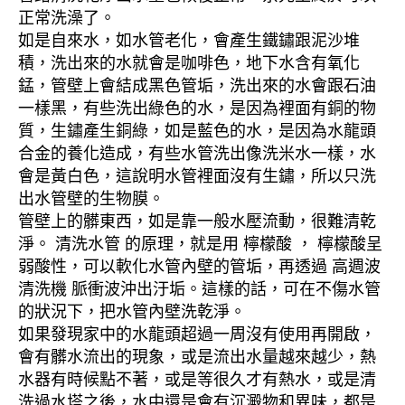
正常洗澡了。
如是自來水，如水管老化，會產生鐵鏽跟泥沙堆
積，洗出來的水就會是咖啡色，地下水含有氧化
錳，管壁上會結成黑色管垢，洗出來的水會跟石油
一樣黑，有些洗出綠色的水，是因為裡面有銅的物
質，生鏽產生銅綠，如是藍色的水，是因為水龍頭
合金的養化造成，有些水管洗出像洗米水一樣，水
會是黃白色，這說明水管裡面沒有生鏽，所以只洗
出水管壁的生物膜。
管壁上的髒東西，如是靠一般水壓流動，很難清乾
淨。 清洗水管 的原理，就是用 檸檬酸 ， 檸檬酸呈
弱酸性，可以軟化水管內壁的管垢，再透過 高週波
清洗機 脈衝波沖出汙垢。這樣的話，可在不傷水管
的狀況下，把水管內壁洗乾淨。
如果發現家中的水龍頭超過一周沒有使用再開啟，
會有髒水流出的現象，或是流出水量越來越少，熱
水器有時候點不著，或是等很久才有熱水，或是清
洗過水塔之後，水中還是會有沉澱物和異味，都是