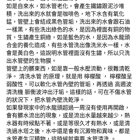
如是自來水，如水管老化，會產生鐵鏽跟泥沙堆
積，洗出來的水就會是咖啡色，地下水含有氧化
錳，管壁上會結成黑色管垢，洗出來的水會跟石油
一樣黑，有些洗出綠色的水，是因為裡面有銅的物
質，生鏽產生銅綠，如是藍色的水，是因為水龍頭
合金的養化造成，有些水管洗出像洗米水一樣，水
會是黃白色，這說明水管裡面沒有生鏽，所以只洗
出水管壁的生物膜。
管壁上的髒東西，如是靠一般水壓流動，很難清乾
淨。 清洗水管 的原理，就是用 檸檬酸 ， 檸檬酸呈
弱酸性，可以軟化水管內壁的管垢，再透過 高週波
清洗機 脈衝波沖出汙垢。這樣的話，可在不傷水管
的狀況下，把水管內壁洗乾淨。
如果發現家中的水龍頭超過一周沒有使用再開啟，
會有髒水流出的現象，或是流出水量越來越少，熱
水器有時候點不著，或是等很久才有熱水，或是清
洗過水塔之後，水中還是會有沉澱物和異味，都是
水管產生沉積物，這時候就需要 水管清洗 。