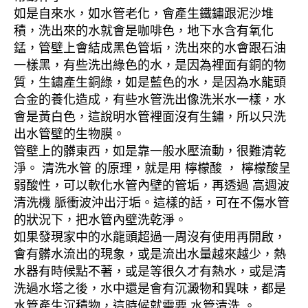
如是自來水，如水管老化，會產生鐵鏽跟泥沙堆
積，洗出來的水就會是咖啡色，地下水含有氧化
錳，管壁上會結成黑色管垢，洗出來的水會跟石油
一樣黑，有些洗出綠色的水，是因為裡面有銅的物
質，生鏽產生銅綠，如是藍色的水，是因為水龍頭
合金的養化造成，有些水管洗出像洗米水一樣，水
會是黃白色，這說明水管裡面沒有生鏽，所以只洗
出水管壁的生物膜。
管壁上的髒東西，如是靠一般水壓流動，很難清乾
淨。 清洗水管 的原理，就是用 檸檬酸 ， 檸檬酸呈
弱酸性，可以軟化水管內壁的管垢，再透過 高週波
清洗機 脈衝波沖出汙垢。這樣的話，可在不傷水管
的狀況下，把水管內壁洗乾淨。
如果發現家中的水龍頭超過一周沒有使用再開啟，
會有髒水流出的現象，或是流出水量越來越少，熱
水器有時候點不著，或是等很久才有熱水，或是清
洗過水塔之後，水中還是會有沉澱物和異味，都是
水管產生沉積物，這時候就需要 水管清洗 。