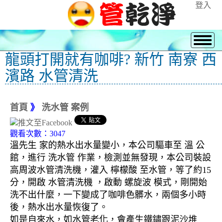
登入
龍頭打開就有咖啡? 新竹 南寮 西
濱路 水管清洗
首頁
》
洗水管 案例
觀看次數：3047
溫先生 家的熱水出水量變小，本公司驅車至 溫 公
館，進行 洗水管 作業，檢測並無發現，本公司裝設
高周波水管清洗機，灌入 檸檬酸 至水管，等了約15
分，開啟 水管清洗機 ，啟動 螺旋波 模式，剛開始
洗不出什麼，一下變成了咖啡色髒水，兩個多小時
後，熱水出水量恢復了。
如是自來水，如水管老化，會產生鐵鏽跟泥沙堆