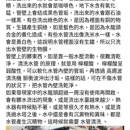
積，洗出來的水就會是咖啡色，地下水含有氧化
錳，管壁上會結成黑色管垢，洗出來的水會跟石油
一樣黑，有些洗出綠色的水，是因為裡面有銅的物
質，生鏽產生銅綠，如是藍色的水，是因為水龍頭
合金的養化造成，有些水管洗出像洗米水一樣，水
會是黃白色，這說明水管裡面沒有生鏽，所以只洗
出水管壁的生物膜。
管壁上的髒東西，如是靠一般水壓流動，很難清乾
淨。 清洗水管 的原理，就是用 檸檬酸 ， 檸檬酸呈
弱酸性，可以軟化水管內壁的管垢，再透過 高週波
清洗機 脈衝波沖出汙垢。這樣的話，可在不傷水管
的狀況下，把水管內壁洗乾淨。
如果發現家中的水龍頭超過一周沒有使用再開啟，
會有髒水流出的現象，或是流出水量越來越少，熱
水器有時候點不著，或是等很久才有熱水，或是清
洗過水塔之後，水中還是會有沉澱物和異味，都是
水管產生沉積物，這時候就需要 水管清洗 。