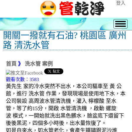
登入
開關一撥就有石油? 桃園區 廣州
路 清洗水管
首頁
》
洗水管 案例
觀看次數：3583
黃先生 家的冷水突然不出水，本公司驅車至 黃 公
館，進行 洗水管 作業，發現現場是使用地下水，本
公司裝設 高周波水管清洗機，灌入 檸檬酸 至水
管，等了約15分，開啟 水管清洗機 ，啟動 螺旋
波 模式，一開始就洗出黑色髒水，臉盆底下還留下
後後黑泥，四個多小時後，出水量恢復了。
如是自來水，如水管老化，會產生鐵鏽跟泥沙堆