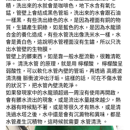
積，洗出來的水就會是咖啡色，地下水含有氧化
錳，管壁上會結成黑色管垢，洗出來的水會跟石油
一樣黑，有些洗出綠色的水，是因為裡面有銅的物
質，生鏽產生銅綠，如是藍色的水，是因為水龍頭
合金的養化造成，有些水管洗出像洗米水一樣，水
會是黃白色，這說明水管裡面沒有生鏽，所以只洗
出水管壁的生物膜。
管壁上的髒東西，如是靠一般水壓流動，很難清乾
淨。 清洗水管 的原理，就是用 檸檬酸 ， 檸檬酸呈
弱酸性，可以軟化水管內壁的管垢，再透過 高週波
清洗機 脈衝波沖出汙垢。這樣的話，可在不傷水管
的狀況下，把水管內壁洗乾淨。
如果發現家中的水龍頭超過一周沒有使用再開啟，
會有髒水流出的現象，或是流出水量越來越少，熱
水器有時候點不著，或是等很久才有熱水，或是清
洗過水塔之後，水中還是會有沉澱物和異味，都是
水管產生沉積物，這時候就需要 水管清洗 。