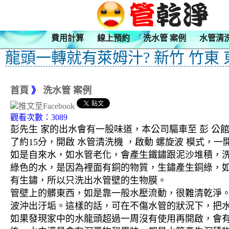
費用計算
線上預約
洗水管 案例
水管清
龍頭一轉就有萊姆汁? 新竹 竹東 
首頁
》
洗水管 案例
觀看次數：3089
彭先生 家的出水會有一股味道，本公司驅車至 彭 公
了約15分，開啟 水管清洗機 ，啟動 螺旋波 模式
如是自來水，如水管老化，會產生鐵鏽跟泥沙堆積，
綠色的水，是因為裡面有銅的物質，生鏽產生銅綠，
有生鏽，所以只洗出水管壁的生物膜。
管壁上的髒東西，如是靠一般水壓流動，很難清乾淨。 
波沖出汙垢。這樣的話，可在不傷水管的狀況下，把
如果發現家中的水龍頭超過一周沒有使用再開啟，會