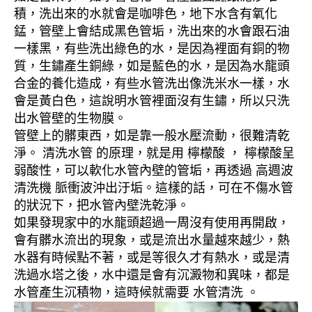
積，洗出來的水就會是咖啡色，地下水含有氧化
錳，管壁上會結成黑色管垢，洗出來的水會跟石油
一樣黑，有些洗出綠色的水，是因為裡面有銅的物
質，生鏽產生銅綠，如是藍色的水，是因為水龍頭
合金的養化造成，有些水管洗出像洗米水一樣，水
會是黃白色，這說明水管裡面沒有生鏽，所以只洗
出水管壁的生物膜。
管壁上的髒東西，如是靠一般水壓流動，很難清乾
淨。 清洗水管 的原理，就是用 檸檬酸 ， 檸檬酸呈
弱酸性，可以軟化水管內壁的管垢，再透過 高週波
清洗機 脈衝波沖出汙垢。這樣的話，可在不傷水管
的狀況下，把水管內壁洗乾淨。
如果發現家中的水龍頭超過一周沒有使用再開啟，
會有髒水流出的現象，或是流出水量越來越少，熱
水器有時候點不著，或是等很久才有熱水，或是清
洗過水塔之後，水中還是會有沉澱物和異味，都是
水管產生沉積物，這時候就需要 水管清洗 。