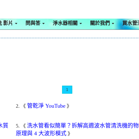
洗 影片
問與答
淨水器相關
關於我們
買水管
1
管乾淨 YouTube
2. 《
》
水質
洗水管看似簡單？拆解高週波水管清洗機的物
5. 《
原理與 4 大波形模式
》