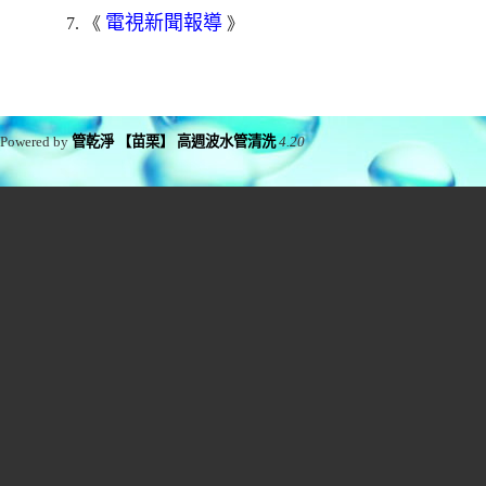
電視新聞報導
7. 《
》
Powered by
管乾淨 【苗栗】 高週波水管清洗
4.20