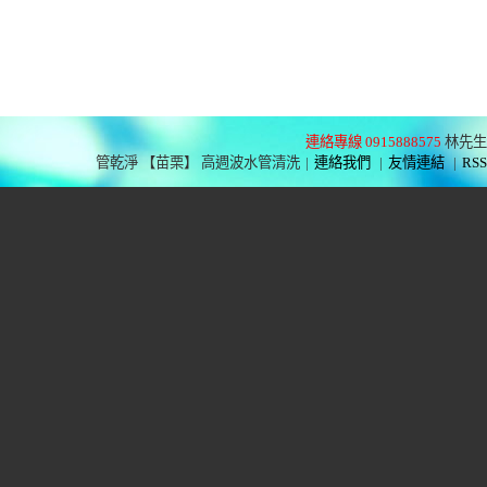
連絡專線 0915888575
林先生
管乾淨 【苗栗】 高週波水管清洗
|
連絡我們
|
友情連結
|
RSS