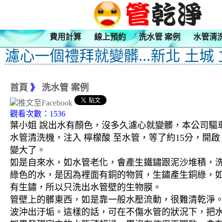
費用計算
線上預約
洗水管 案例
水管清
濾心一個禮拜就變髒...新北 土城
首頁
》
洗水管 案例
觀看次數：1536
葉小姐 說出水有顏色，沒多久濾心就變髒，本公司驅車
水管清洗機，注入 檸檬酸 至水管，等了約15分，開
變大了。
如是自來水，如水管老化，會產生鐵鏽跟泥沙堆積，
綠色的水，是因為裡面有銅的物質，生鏽產生銅綠，
有生鏽，所以只洗出水管壁的生物膜。
管壁上的髒東西，如是靠一般水壓流動，很難清乾淨。 
波沖出汙垢。這樣的話，可在不傷水管的狀況下，把