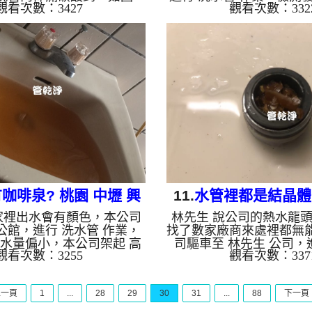
觀看次數：3427
觀看次數：332
 高周波水管清洗機，灌入
鐵鏽，如圖，本公司架起
水管，等了約15分，開啟 水
清洗機，灌入 檸檬酸 至
，啟動 螺旋波 模式，剛洗水
15分，開啟 水管清洗機 
澄澄髒水，看起來就像是柳
波 模式，剛洗水管就噴
多小時後，水管洗乾淨出水
水面上項是佈滿浮游生物
。 如是自來水，如水管老
後，水管洗乾淨出水量也
鐵鏽跟泥沙堆積，洗出來的
是自來水，如水管老化，
啡色，地下水含有氧化錳，
泥沙堆積，洗出來的水就
成黑色管垢，洗出來的水會
地下水含有氧化錳，管壁
黑，有些洗出綠色的水，是
管垢，洗出來的水會跟石
銅的物質，生鏽產生銅綠，
些洗出綠色的水，是因為
如是藍色...
質，生鏽...
咖啡泉? 桃園 中壢 興
11.
水管裡都是結晶體?
家裡出水會有顏色，本公司
林先生 說公司的熱水龍
東路 清洗水管
區 東英路 水管
 公館，進行 洗水管 作業，
找了數家廠商來處裡都無
水量偏小，本公司架起 高
司驅車至 林先生 公司，
觀看次數：3255
觀看次數：337
洗機，灌入 檸檬酸 至水
作業，檢測發現管路都是
15分，開啟 水管清洗機 ，
體，如下圖，本公司架起
波 模式，一洗水管就洗出棕
清洗機，灌入 檸檬酸 至
上一頁
1
...
28
29
30
31
...
88
下一頁
起來就像是咖啡，二個多小
15分，開啟 水管清洗機 
變乾淨出水量變大了。 如
波 模式，一洗水管就洗