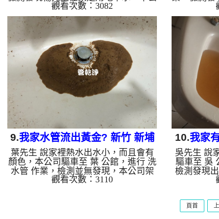
觀看次數：3082
司架起 高周波水管清洗機，灌入 檸檬
本公司架起
酸 至水管，等了約15分，開啟 水管清
檸檬酸 至
洗機 ，啟動 螺旋波 模式，剛洗水管就
管清洗機 
噴出泥水，髒水源源不絕，看起來就像
管就噴出黃
是仙草茶，四個多小時後，水管洗乾淨
橙汁，兩個
出水量恢復了。 如是自來水，如水管
量恢復了
老化，會產生鐵鏽跟泥沙堆積，洗出來
化，會產生
的水就會是咖啡色，地下水含有氧化
水就會是咖
錳，管壁上會結成黑色管垢，洗出來的
管壁上會結
水會跟石油一樣黑，有些洗出綠色的
跟石油一樣
水，是因為裡面有銅的物質，生鏽產生
因為裡面有
銅綠，如...
9.
我家水管流出黃金? 新竹 新埔
10.
我家有
葉先生 說家裡熱水出水小，而且會有
吳先生 說
九芎湖 洗水管
顏色，本公司驅車至 葉 公館，進行 洗
驅車至 吳
水管 作業，檢測並無發現，本公司架
檢測發現出
觀看次數：3110
起 高周波水管清洗機，灌入 檸檬酸 至
周波水管清
水管，等了約15分，開啟 水管清洗機
管，等了約
，啟動 螺旋波 模式，一洗水管就流出
啟動 螺旋
頁首
渾沌髒水，流理臺留下大量的黃金，如
色髒水，看
下圖，二個多小時後，出水變乾淨出水
時後，出水