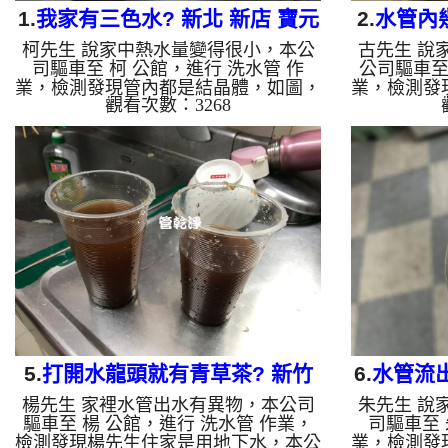
1.
我家有三色水? 新北 新店 寶元
2.
水管內
柯先生 說家中熱水量變得很小，本公
古先生 說
路 清洗水管
西
司驅車至 柯 公館，進行 洗水管 作
公司驅車至
業，檢測發現管內都是結晶體，如圖，
業，檢測發
觀看次數：3268
本公司架起 高周波水管清洗機，灌入
公司架起 
檸檬酸 至水管，等了約15分，開啟 水
檬酸 至水
管清洗機 ，啟動 螺旋波 模式，剛洗水
清洗機 ，
管就噴出髒水，越洗顏色就越深，流出
就噴出髒水
三種顏色的水，如影片，兩個多小時
髒，兩個多
後，水管洗乾淨出水量恢復正常了。
量恢復了
如是自來水，如水管老化，會產生鐵鏽
化，會產生
跟泥沙堆積，洗出來的水就會是咖啡
水就會是咖
色，地下水含有氧化錳，管壁上會結成
管壁上會結
黑色管垢，洗出來的水會跟石油一樣
跟石油一樣
黑，有些洗出綠色的水，是因為裡面有
因為裡面有
銅的物質，生...
5.
打開水龍頭就有青草茶? 新竹
6.
水管流出
楊先生 家裡水管出水有異物，本公司
朱先生 說
竹東 東昇路 水管清洗
驅車至 楊 公館，進行 洗水管 作業，
司驅車至 
檢測發現楊先生住家是用地下水，本公
業，檢測發