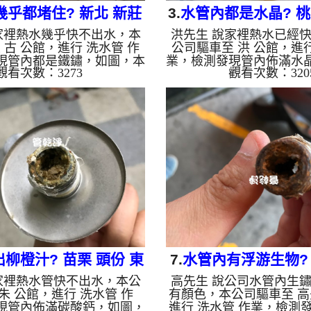
幾乎都堵住? 新北 新莊
3.
水管內都是水晶? 桃
家裡熱水幾乎快不出水，本
洪先生 說家裡熱水已經
盛街 水管清洗
豐路 洗水管
 古 公館，進行 洗水管 作
公司驅車至 洪 公館，進行
現管內都是鐵鏽，如圖，本
業，檢測發現管內佈滿水
觀看次數：3273
觀看次數：320
高周波水管清洗機，灌入 檸
公司架起 高周波水管清洗
管，等了約15分，開啟 水管
檬酸 至水管，等了約15分
啟動 螺旋波 模式，剛洗水管
清洗機 ，啟動 螺旋波 模
，髒水源源不絕，越洗就越
就噴出棕色髒水，髒水源
小時後，管路清洗乾淨出水
多小時後，出水變乾淨出
。 如是自來水，如水管老
如是自來水，如水管老化
鐵鏽跟泥沙堆積，洗出來的
跟泥沙堆積，洗出來的水
啡色，地下水含有氧化錳，
色，地下水含有氧化錳，
成黑色管垢，洗出來的水會
黑色管垢，洗出來的水會
黑，有些洗出綠色的水，是
黑，有些洗出綠色的水，
銅的物質，生鏽產生銅綠，
銅的物質，生鏽產生銅綠
如是藍...
水，是...
柳橙汁? 苗栗 頭份 東
7.
水管內有浮游生物? 
家裡熱水管快不出水，本公
高先生 說公司水管內生
民路 洗水管
員林路 清洗
朱 公館，進行 洗水管 作
有顏色，本公司驅車至 高
現管內佈滿碳酸鈣，如圖，
進行 洗水管 作業，檢測