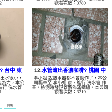
2
觀看次數：3780
 高周波水管
晶，如圖，本公司架起 高周波水管清
水管，等了約
洗機，灌入 檸檬酸 至水管，等了約15
，啟動 螺旋
分，開啟 水管清洗機 ，啟動 螺旋
出恢色髒水，
波 模式，剛洗水管就噴出棕色髒水，
，八個多小時
兩個多小時後，水管洗乾淨出水量也恢
變大了。 如
復了。 如是自來水，如水管老化，會
會產生鐵鏽跟
產生鐵鏽跟泥沙堆積，洗出來的水就會
會是咖啡色，
是咖啡色，地下水含有氧化錳，管壁上
上會結成黑色
會結成黑色管垢，洗出來的水會跟石油
油一樣黑，有
一樣黑，有些洗出綠色的水，是因為裡
裡面有銅的物
面有銅的物質，生鏽產生銅綠，如是藍
色的水，是因為...
 台中 東
12.
水管流出香濃咖啡? 桃園 中
頭出水很小，
李小姐 說熱水器都不會動作了，本公
清洗
壢 崇德三路 洗水管
能為力，本公
司驅車至 李小姐 家，進行 洗水管 作
進行 洗水管
業，檢測時發現管路佈滿鐵鏽，本公司
1
觀看次數：3219
碳酸鈣結晶
架起 高周波水管清洗機，灌入 檸檬酸
 高周波水管
至水管，等了約15分，開啟 水管清洗
水管，等了約
機 ，啟動 螺旋波 模式，一洗水管就洗
頁尾
，啟動 螺旋
出棕色鏽水，越洗顏色越濃，看起來跟
出髒水，五個
香濃咖啡一樣，兩個多小時後，水管清