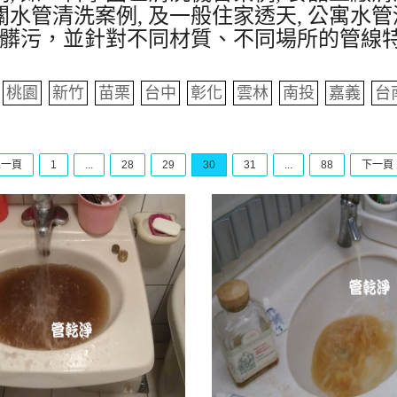
水管清洗案例, 及一般住家透天, 公寓水管
髒污，並針對不同材質、不同場所的管線
桃園
新竹
苗栗
台中
彰化
雲林
南投
嘉義
台
上一頁
1
...
28
29
30
31
...
88
下一頁