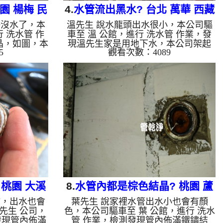
園 楊梅 民
4.
水管流出黑水? 台北 萬華 西藏
快沒水了，本
溫先生 說水龍頭出水很小，本公司驅
路 清洗水管
 洗水管 作
車至 溫 公館，進行 洗水管 作業，發
晶，如圖，本
現溫先生家是用地下水，本公司架起
5
觀看次數：4089
機，灌入 檸
高周波水管清洗機，灌入 檸檬酸 至水
，開啟 水管
管，等了約15分，開啟 水管清洗機 ，
式，一洗水管
啟動 螺旋波 模式，剛洗水管就流出黑
源不絕，兩個
水，髒水源源不絕，越洗顏色就越深，
水量恢復了。
三個多小時後，出水變乾淨出水量變大
，會產生鐵鏽
了。 如是自來水，如水管老化，會產
就會是咖啡
生鐵鏽跟泥沙堆積，洗出來的水就會是
管壁上會結成
咖啡色，地下水含有氧化錳，管壁上會
跟石油一樣
結成黑色管垢，洗出來的水會跟石油一
是因為裡面有
樣黑，有些洗出綠色的水，是因為裡面
，如是藍色的
有銅的物質，生鏽產生銅綠，如是藍色
的水，...
桃園 大溪
8.
水管內都是棕色結晶? 桃園 蘆
鏽，出水也會
葉先生 說家裡水管出水小也會有顏
水管
竹 富國路 水管清洗
先生 公司，
色，本公司驅車至 葉 公館，進行 洗水
發現管內佈滿
管 作業，檢測發現管內佈滿鐵鏽結