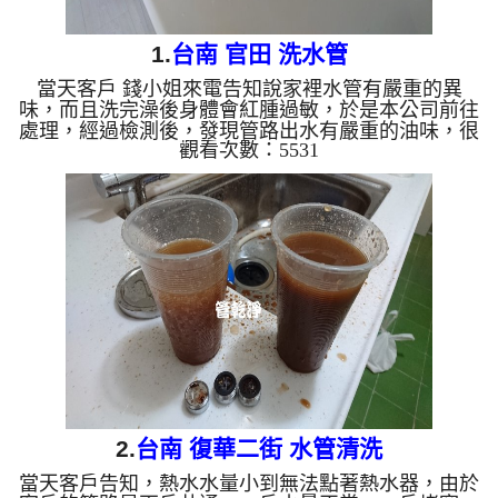
1.
台南 官田 洗水管
當天客戶 錢小姐來電告知說家裡水管有嚴重的異
味，而且洗完澡後身體會紅腫過敏，於是本公司前往
處理，經過檢測後，發現管路出水有嚴重的油味，很
觀看次數：5531
像揮發物倒在水塔裡面一樣，於是本公司架起 水管
清洗機 ，開始 洗水管 過程中，管路噴出髒水外，如
下圖，還跑出粉紅色奇怪的異物，味道很嗆及刺鼻，
水管清洗 約兩個多小時，管路終於清洗乾淨，客戶
終於能正常能正常洗澡了。 清洗水管,水管清洗, 洗水
管, 熱水管堵塞, 熱水忽冷忽熱 ...
2.
台南 復華二街 水管清洗
當天客戶告知，熱水水量小到無法點著熱水器，由於