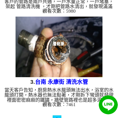
客戶的管路是兩戶共通，一戶水量正常，一戶堵塞，
架起 管路清洗機 ，才剛把管路水清出，就發現滿滿
觀看次數：5980
都是鐵鏽的水，把彎頭拆下，發現管子裡密密麻麻的
鐵鏽，於是開始 清洗水管 ，按著正常工法 灌入檸檬
酸 洗水管 ， 等了約十分鐘， 做 水管清洗 的動作，
洗了約六個小時，終於把客戶的問題處理好。 清洗
水管 水管清洗 洗水管 熱水管堵塞 熱水忽冷忽熱 ...
3.
台南 永康街 清洗水管
當天客戶告知，廚房熱水水龍頭無法出水，浴室的水
龍頭打開，熱水器也無法點著，才剛拆下彎頭就發現
裡面密密麻麻的鐵鏽，牆壁管路裡也是超多泥巴淤
觀看次數：7461
積，於是我們架起 水管清洗機 ，開始 洗水管 ，才剛
灌入檸檬酸，管路就堵塞了， 清洗水管 時，水龍頭
沖出很多的鐵鏽及泥巴，過程好幾次 水管堵塞 ， 水