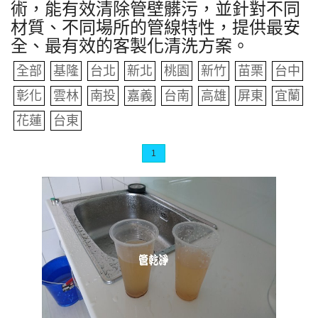
術，能有效清除管壁髒污，並針對不同
材質、不同場所的管線特性，提供最安
全、最有效的客製化清洗方案。
全部
基隆
台北
新北
桃園
新竹
苗栗
台中
彰化
雲林
南投
嘉義
台南
高雄
屏東
宜蘭
花蓮
台東
1