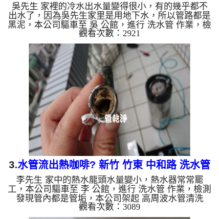
吳先生 家裡的冷水出水量變得很小，有的幾乎都不
洗
出水了，因為吳先生家里是用地下水，所以管路都是
黑泥，本公司驅車至 吳 公館，進行 洗水管 作業，檢
觀看次數：2921
測時發現水管內都是黑色管垢，本公司架起 高周波
水管清洗機，灌入 檸檬酸 至管路裡面，等了約15
分，開啟 水管清洗機 ，啟動 螺旋波 模式，一開始就
洗出黑色髒水，越洗就越黑，看起來像是機車黑油，
如下圖片影片，三小時後，出水量變大了!! 如是自來
水，如水管老化，會產生鐵鏽跟泥沙堆積，洗出來的
水就會是咖啡色，地下水含有氧化錳，管壁上會結成
黑色管垢，洗出來...
3.
水管流出熱咖啡? 新竹 竹東 中和路 洗水管
李先生 家中的熱水龍頭水量變小，熱水器常常罷
工，本公司驅車至 李 公館，進行 洗水管 作業，檢測
發現管內都是管垢，本公司架起 高周波水管清洗
觀看次數：3089
機，灌入 檸檬酸 至水管，等了約15分，開啟 水管清
洗機 ，啟動 螺旋波 模式，一洗熱水管就流出棕色髒