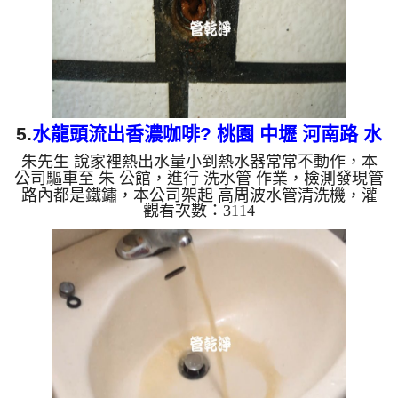
出來的水會跟石油一...
5.
水龍頭流出香濃咖啡? 桃園 中壢 河南路 水
朱先生 說家裡熱出水量小到熱水器常常不動作，本
管清洗
公司驅車至 朱 公館，進行 洗水管 作業，檢測發現管
路內都是鐵鏽，本公司架起 高周波水管清洗機，灌
觀看次數：3114
入 檸檬酸 至水管，等了約15分，開啟 水管清洗機 ，
啟動 螺旋波 模式，一洗水管就噴出棕色髒水，髒水
源源不絕，看起來跟香濃的咖啡一樣，如下圖片，兩
個多小時後，管路洗乾淨熱水出水量也恢復，熱水器
能正常動作了。 如是自來水，如水管老化，會產生
鐵鏽跟泥沙堆積，洗出來的水就會是咖啡色，地下水
含有氧化錳，管壁上會結成黑色管垢，洗出來的水會
跟石油一樣黑，有些...