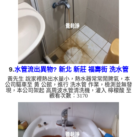
水量也恢復了，熱水器也能正常使用了。 如是自來
水，如水管老化，會產生鐵鏽跟泥沙堆積，洗出來的
水就會是咖啡色，地下水含有氧化錳，管壁上會結成
黑色管垢，洗出來的水會跟石油一樣黑，有些洗出綠
色的水，是因為裡面...
9.
水管流出異物? 新北 新莊 福壽街 洗水管
黃先生 說家裡熱出水量小，熱水器常常鬧脾氣，本
公司驅車至 黃 公館，進行 洗水管 作業，檢測並無發
現，本公司架起 高周波水管清洗機，灌入 檸檬酸 至
觀看次數：3170
水管，等了約15分，開啟 水管清洗機 ，啟動 螺旋
波 模式，一洗水管就噴出異物，沒多久變成棕色髒
水，如下圖片，兩個多小時後，水管管路洗乾淨熱水
出水量也恢復了，熱水器也正常了。 如是自來水，
如水管老化，會產生鐵鏽跟泥沙堆積，洗出來的水就
會是咖啡色，地下水含有氧化錳，管壁上會結成黑色
管垢，洗出來的水會跟石油一樣黑，有些洗出綠色的