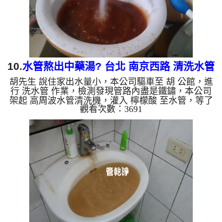
水，是因為裡面有銅的...
10.
水管熬出中藥湯? 台北 南京西路 清洗水管
胡先生 說住家出水量小，本公司驅車至 胡 公館，進
行 洗水管 作業，檢測發現管路內盡是鐵鏽，本公司
架起 高周波水管清洗機，灌入 檸檬酸 至水管，等了
觀看次數：3691
約15分，開啟 水管清洗機 ，啟動 螺旋波 模式，一洗
水管就流出棕色鐵鏽水，髒水源源不絕，看起來像是
濃稠的中藥湯，如下圖片，兩個多小時後，管路清洗
乾淨出水量也恢復了。 如是自來水，如水管老化，
會產生鐵鏽跟泥沙堆積，洗出來的水就會是咖啡色，
地下水含有氧化錳，管壁上會結成黑色管垢，洗出來
的水會跟石油一樣黑，有些洗出綠色的水，是因為裡
面有銅的物質，生...