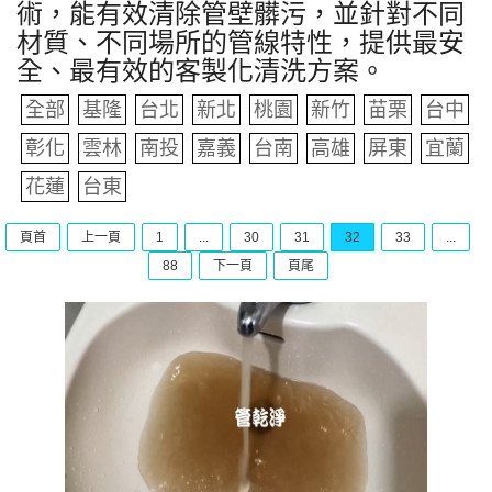
術，能有效清除管壁髒污，並針對不同
材質、不同場所的管線特性，提供最安
全、最有效的客製化清洗方案。
全部
基隆
台北
新北
桃園
新竹
苗栗
台中
彰化
雲林
南投
嘉義
台南
高雄
屏東
宜蘭
花蓮
台東
頁首
上一頁
1
...
30
31
32
33
...
88
下一頁
頁尾