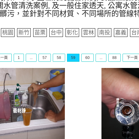
水管清洗案例, 及一般住家透天, 公寓水管
髒污，並針對不同材質、不同場所的管線
桃園
新竹
苗栗
台中
彰化
雲林
南投
嘉義
台
上一頁
1
...
57
58
59
60
...
88
下一頁