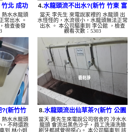
 竹北 成功
4.
水龍頭流不出水?(新竹 竹東 富
 熱水水龍頭
當天 李先生 來電說家裡的 水龍頭 出
)
榮街 冷水阻塞 )
正常出水 。
水怪怪的，水流很小，水龍頭無法正常
 ，檢查後發
出水 。 本公司驅車到 李公館 ，檢查
3
觀看次數：5303
物，還有一圈
後發現，水管管路裡裡面有異物，還有
樣水當然無法
一圈黃黃的泥巴，水當然無法正常出
管路就流出淡
水。 一開始水頭管路就流出淡黃色的
汁沒兩樣，然
液體，看起來跟果汁沒兩樣，然後不斷
裡的髒東西不
噴出異物。 水管裡的髒東西不斷流出
變成透明，髒
來，水的顏色慢慢變成透明，髒東西也
成乾淨的清
越來越少，最後變成乾淨的清水。 清
週波脈衝式水
洗水管 是利用 高週波脈衝式水管清洗
入水管，讓水
機 ，將檸檬酸打入水管，讓水管管壁
化，透過空氣
的鐵鏽及生物膜軟化，透過空氣與水混
這...
合，產生阻力，這時高周波就...
?(新竹竹
8.
水龍頭流出仙草茶?(新竹 公園
 熱水水龍頭
當天 黃先生來電說公司宿舍的 冷水水
堵塞 )
路 水管清潔 )
小，不時還跑
龍頭 會流出黑色沙子，員工洗澡洗臉
車到 林小姐
刷牙都感覺很噁心。 本公司驅車到 該