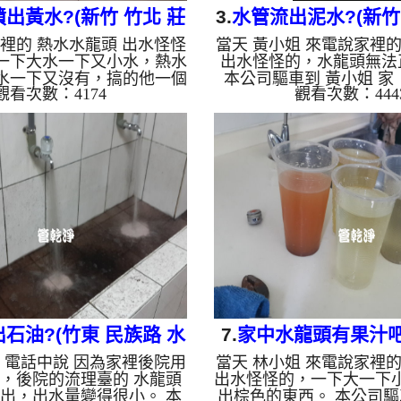
出黃水?(新竹 竹北 莊
3.
水管流出泥水?(新竹
家裡的 熱水水龍頭 出水怪怪
當天 黃小姐 來電說家裡的
街 熱水忽冷忽熱)
一街 洗水管 
一下大水一下又小水，熱水
出水怪怪的，水龍頭無法
水一下又沒有，搞的他一個
本公司驅車到 黃小姐 家
觀看次數：4174
觀看次數：444
 本公司驅車到 莊 公館 ，
現，水管管路裡裡面有異
，管路裡面積滿鐵鏽，這樣
黃黃的泥巴，如下圖，這
就會異常。 一開始水頭管
正常出水。 一開始水頭
黃色的液體，看起來跟果汁
黃色的液體，看起來跟果
後不斷噴出異物。 水管裡
後不斷噴出異物。 水管
斷流出來，水的顏色慢慢變
斷流出來，水的顏色慢慢
東西也越來越少，最後變成
東西也越來越少，最後變
。 清洗水管 是利用 高週波
水。 清洗水管 是利用 高
清洗機 ，將檸檬酸打入水
管清洗機 ，將檸檬酸打
管壁的鐵鏽及生物膜軟化，
管管壁的鐵鏽及生物膜軟
空氣與水混合，產...
與水混合，產生阻力，
石油?(竹東 民族路 水
7.
家中水龍頭有果汁吧
生 電話中說 因為家裡後院用
當天 林小姐 來電說家裡的
管清洗 )
北 復興三路 熱水管
，後院的流理臺的 水龍頭
出水怪怪的，一下大一下
出，出水量變得很小。 本
出棕色的東西。 本公司驅