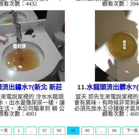
觀看次數：4432
觀看次數：394
 彭 公館 ，檢查後發現，水
家 ，檢查後發現，水管
是黑色管垢，水當然就無法
鏽，還有一圈黃黃的泥巴
。 一開始水頭管路就流出
然髒東西就跑出來了。 
，看起來跟石油沒兩樣，好
路就流出淡黃色的液體，
樣。 水管裡的髒東西不斷
沒兩樣，越來越紅，很像
的顏色慢慢變成透明，髒東
覺相當噁心，還不散發陣
少，最後變成乾淨的清水。
水管裡的髒東西不斷流出
是利用 高週波脈衝式水管清
慢慢變成透明，髒東西也
檸檬酸打入水管，讓水管管
後變成乾淨的清水。 清洗
生物膜軟化，透過空氣與水
高週波脈衝式水管清洗機
，產生阻力，這時...
打入水管，讓水管管
流出鏽水?(新北 新莊
11.
水龍頭流出髒水?(
生來電說家裡的 冷水水龍頭
當天 郭先生來電說家裡的
平路 清洗水管 )
四川路二段 水管清
水，出水量像尿尿一樣，讓
會有異味，有時候非常刺
生活。 本公司驅車到 賴 公
必須先放水五分鐘後才能
觀看次數：4001
觀看次數：460
後發現，管路裡都是異物，
方便。 一開始蓮蓬頭管
常通過。 一開始蓮蓬頭管
澄的液體，狂噴就像是果
澄澄的液體，後來變成了茶
裡，還浮了一層油。 水
上一頁
1
...
57
58
59
60
...
88
下一頁
生鏽嚴重。 水管裡的髒東
不斷流出來，水的顏色慢
出來，水的顏色慢慢變成透
髒東西也越來越少，最後