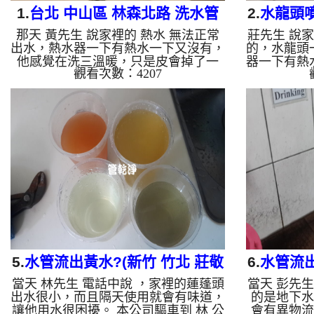
1.
台北 中山區 林森北路 洗水管
2.
水龍頭噴
那天 黃先生 說家裡的 熱水 無法正常
莊先生 說
敬五
出水，熱水器一下有熱水一下又沒有，
的，水龍頭
他感覺在洗三溫暖，只是皮會掉了一
器一下有熱
觀看次數：4207
層 。 我們驅車到 黃 公館 ，檢查後發
頭兩個大 。
現，管路裡面積滿管垢，水壓不夠熱水
檢查後發現
器當然就無法正常動作。 一開始水頭
水當然出水
管路就流出淡黃色的液體，看起來跟果
路就流出淡
汁沒兩樣，然後不斷噴出異物。 水管
沒兩樣，然
裡的髒東西不斷流出來，水的顏色慢慢
的髒東西不
變成透明，髒東西也越來越少，最後變
成透明，髒
成乾淨的清水。 清洗水管 是利用 高週
乾淨的清水
波脈衝式水管清洗機 ，將檸檬酸打入
脈衝式水管
水管，讓水管管壁的鐵鏽及生物膜軟
管，讓水管
化，透過空氣與水混合，產...
透過
5.
水管流出黃水?(新竹 竹北 莊敬
6.
水管流出
當天 林先生 電話中說 ，家裡的蓮蓬頭
當天 彭先
五街 清洗水管 )
出水很小，而且隔天使用就會有味道，
的是地下水
讓他用水很困擾。 本公司驅車到 林 公
會有異物流