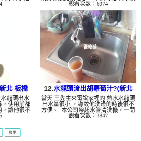
4
觀看次數：6974
管路裡已經生
公司 宿舍 ，檢查後發現，水管管路裡
，水一打開當
都是黑色異物，水一打開當然就順著流
一開始水頭管
出來了。 一開始水頭管路就流出黑色
看起來跟果汁
的液體，看起來跟青草茶沒兩樣，越來
胡蘿蔔汁，感
越黑，感覺很噁心。 水管裡的髒東西
陣的刺鼻味。
不斷流出來，水的顏色慢慢變成透明，
來，水的顏色
髒東西也越來越少，最後變成乾淨的清
越來越少，最
水。 清洗水管 是利用 高週波脈衝式水
水管 是利用
管清洗機 ，將檸檬酸打入水管，讓水
 ，將檸檬酸
管管壁的鐵鏽及生物膜軟化，透過空氣
...
與水混合，產生阻力，這時...
新北 板橋
12.
水龍頭流出胡蘿蔔汁?(新北
 水龍頭出水
當天 王先生來電說家裡的 熱水水龍頭
洗 )
板橋 文化路 洗水管)
鼻，使用前都
出水量很小 ，導致他洗澡的時後很不
用，讓他很不
方便。 本公司架起水管清洗機，一開
5
觀看次數：3847
路就流出黃澄
始水龍頭就流出黃澄澄的液體，一下就
汁一樣在杯子
狂洩出像是一杯杯胡蘿蔔汁在杯子裡。
管裡的髒東西
水管裡的髒東西不斷流出來，水的顏色
頁尾
慢變成透明，
慢慢變成透明，髒東西也越來越少，最
變成乾淨的清
後變成乾淨的清水。 清洗水管 是利用