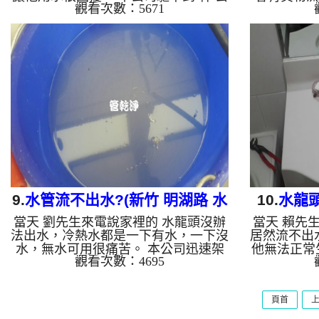
觀看次數：5671
館 ，檢查後發現，水管管路裡都是黃
公司驅車到
色管垢，水當然就無法正常流出了。
管管路裡都
一開始水頭管路就流出淡黃色的液體，
正常流出了
然後開始掉出異物，水也越來越髒。
黑色的液體
水管裡的髒東西不斷流出來，水的顏色
像挖到寶一
慢慢變成透明，髒東西也越來越少，最
流出來，水
後變成乾淨的清水。 清洗水管 是利用
西也越來越
高週波脈衝式水管清洗機 ，將檸檬酸
清洗水管 
打入水管，讓水管管壁的鐵鏽及生物膜
洗機 ，將
軟化，透過空氣與水混合，產生阻力，
壁的鐵鏽及
這時高周波就會把生物膜...
混合
9.
水管流不出水?(新竹 明湖路 水
10.
水龍頭
當天 劉先生來電說家裡的 水龍頭沒辦
當天 賴先
管堵塞 )
中
法出水，冷熱水都是一下有水，一下沒
居然流不出
水，無水可用很痛苦。 本公司迅速架
他無法正常
觀看次數：4695
起水管清洗機，一開始水龍頭就流出白
館 ，檢查
澄澄的液體，異物隨之浮出，如下圖，
讓水無法正
上面還有一層油，最後發現異物是膠水
路就流出黃
頁首
構成。 水管裡的髒東西不斷流出來，
色，管路內
水的顏色慢慢變成透明，髒東西也越來
西不斷流