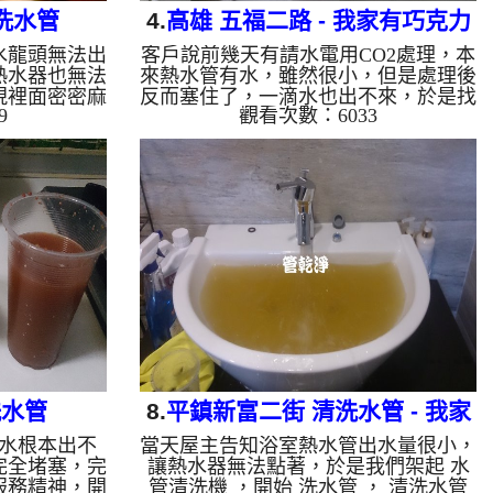
洗水管
4.
高雄 五福二路 - 我家有巧克力
水龍頭無法出
客戶說前幾天有請水電用CO2處理，本
可可
熱水器也無法
來熱水管有水，雖然很小，但是處理後
現裡面密密麻
反而塞住了，一滴水也出不來，於是找
9
觀看次數：6033
是超多泥巴淤
了本公司處理，好在只有管路塞住只幾
洗機 ，開始
天，於是我們架起 水管清洗機 ，開始
酸，管路就堵
洗水管 ， 清洗水管 時，水龍頭沖出相
龍頭沖出很多
當多的巧克力可可，過程好幾次 水管
次 水管堵塞
堵塞 ， 水管清洗 約三小時，終於讓熱
時，終於讓熱
水水量正常出水。 清洗水管 水管清洗
管 水管清洗
洗水管 熱水管堵塞 熱水忽冷忽熱 ...
冷忽熱 ...
洗水管
8.
平鎮新富二街 清洗水管 - 我家
水根本出不
當天屋主告知浴室熱水管出水量很小，
有檸檬汁
完全堵塞，完
讓熱水器無法點著，於是我們架起 水
服務精神，開
管清洗機 ，開始 洗水管 ， 清洗水管