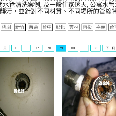
水管清洗案例, 及一般住家透天, 公寓水管
髒污，並針對不同材質、不同場所的管線
桃園
新竹
苗栗
台中
彰化
雲林
南投
嘉義
台
上一頁
1
...
77
78
79
80
...
88
下一頁