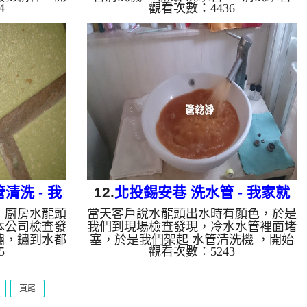
4
觀看次數：4436
不同方法 洗
時發現，水龍頭一直沖出水垢，水龍頭
後，發現露出
像是裝了飲料店的可樂桶，一直出現黃
路出水了，於
色檸檬汁， 水管清洗 約兩小時，終於
程水管還是經
把浴室熱水水量問題處理完成。 清洗
個小時過後，
水管 水管清洗 洗水管 熱水管堵塞 熱
洗水管 水管
水忽冷忽熱 ...
熱水忽冷忽熱
清洗 - 我
12.
北投錫安巷 洗水管 - 我家就
，廚房水龍頭
當天客戶說水龍頭出水時有顏色，於是
是飲料店
本公司檢查發
我們到現場檢查發現，冷水水管裡面堵
鏽，鏽到水都
塞，於是我們架起 水管清洗機 ，開始
5
觀看次數：5243
管清洗機 ，
洗水管 ， 清洗水管 時發現，水龍頭不
 時發現，水
時冒出奶茶，就像是飲料店就在水龍頭
是水龍頭裡面
上的樣子，奶茶源源不絕， 水管清洗
頁尾
不絕， 水管
約兩小時，終於幫客戶把問題處理完
熱水器點不著
成。 清洗水管 水管清洗 洗水管 熱水