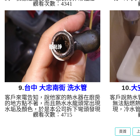
觀看次數：4341
當然熱水就流不過去了，於是我們架起
水管清洗機
水管清洗機 ，開始 洗水管 ， 清洗水
管 時，水
管 時，水龍頭沖出相當多的石塊，過
程好幾次 
程好幾次 水管堵塞 ， 水管清洗 約三
打擊， 水
小時，終於讓熱水水量能讓熱水器正常
室熱水水
點起來。 清洗水管 水管清洗 洗水管
清洗水管 
熱水管堵塞 熱水忽冷忽熱 ...
9.
台中 大忠南街 洗水管
10.
大
客戶來電告知，說他家的熱水器在廚房
客戶說熱水
的地方點不著，而且熱水水龍頭常出現
無法點燃
水垢及顏色，於是本公司拆下彎頭發現
現，冷水
觀看次數：4715
水管理面早已積滿水垢及鐵鏽，於是架
小，於是架
起 水管清洗機 ，開始 洗水管 ， 清洗
管 ， 清
水管 時發現，水龍頭一直沖出鐵鏽及
出異物，源
頁首
水垢， 水管清洗 約兩小時，終於把廚
時，終於把
房熱水水量問題處理完成。 清洗水管
水管 水管