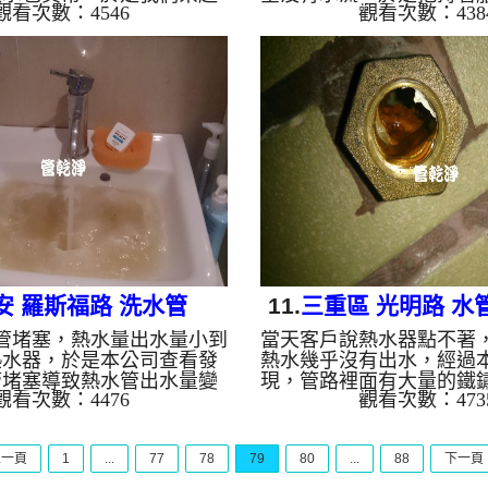
觀看次數：4546
觀看次數：438
 ，開始 洗水管 ， 清洗水
始架起 水管清洗機 ，嘗試
龍頭沖出相當多的咖啡，過
水管 ，沒想到試了幾次
水管堵塞 ，讓我們心情大受
契機，雖然水流很小但管
管清洗 約兩小時，終於讓浴
是開始 清洗水管 ，但過
量能讓熱水器正常點起來。
常塞住， 水管清洗 約兩
水管清洗 洗水管 熱水管堵塞
終於幫屋主解決問題。 清
熱水忽冷忽熱 ...
清洗 洗水管 熱水管堵塞 
...
安 羅斯福路 洗水管
11.
三重區 光明路 水管
管堵塞，熱水量出水量小到
當天客戶說熱水器點不著
家有紅茶
熱水器，於是本公司查看發
熱水幾乎沒有出水，經過
管堵塞導致熱水管出水量變
現，管路裡面有大量的鐵
觀看次數：4476
觀看次數：473
起 水管清洗機 ，開始 洗水
過不去，於是我們架起 水
洗水管 時發現，水龍頭一直沖
開始 洗水管 ， 清洗水管
源不絕， 水管清洗 約兩小
龍頭不時冒出紅茶，就像
上一頁
1
...
77
78
79
80
...
88
下一頁
水量問題處理完成。 清洗
有飲料的樣子，紅茶源源
清洗 洗水管 熱水管堵塞 熱
清洗 約三小時，終於把