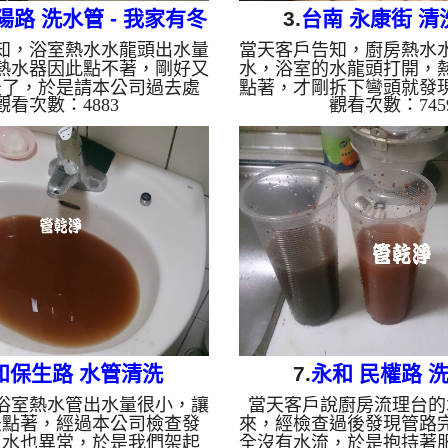
陽路 洗水管 - 我家有冬
3.
台南 永康街 清
知，浴室熱水水龍頭出水量
當天客戶告知，廚房熱水
瓜茶
熱水器因此點不著，剛好又
水，浴室的水龍頭打開，
天了，於是請本公司過去處
點著，才剛拆下彎頭就發
觀看次數：4883
觀看次數：745
剛檢測彎頭，就發現堵塞得
麻的鐵鏽，牆壁管路裡也
然水就過不去，熱水器也點
積，於是我們架起 水管清
架起 水管清洗機 ，開始 洗
洗水管 ，才剛灌入檸檬
清洗水管 時，水龍頭像是裝了
塞了， 清洗水管 時，水
源源不絕， 水管清洗 約兩
的鐵鏽及泥巴，過程好幾
讓熱水水量正常出水。 清
， 水管清洗 約兩個半小
管清洗 洗水管 熱水管堵塞
水水量正常出水。 清洗水
熱水忽冷忽熱 ...
洗水管 熱水管堵塞 熱水忽
和保生路 水管清洗
7.
永和 民權路 
浴室熱水管出水量很小，讓
當天客戶說廚房流理台的
法點著，經過本公司檢查發
來，經檢查過後發現管路
入水也異常，於是我們架起
全沒有水流，於是抱持著