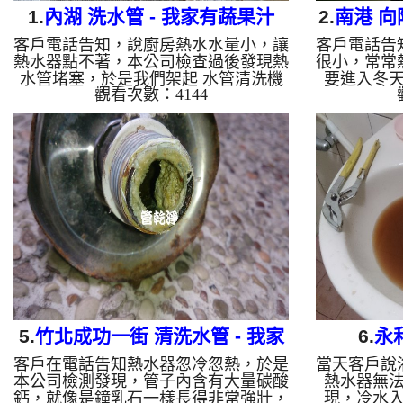
1.
內湖 洗水管 - 我家有蔬果汁
2.
南港 向
客戶電話告知，說廚房熱水水量小，讓
客戶電話告
熱水器點不著，本公司檢查過後發現熱
很小，常常
水管堵塞，於是我們架起 水管清洗機
要進入冬
觀看次數：4144
，開始 洗水管 ， 清洗水管 過程，冷
理，沒想到
熱水管水龍頭洗出相當多的蔬果汁，過
很嚴重，當
程常常 水管堵塞 ， 水管清洗 約兩小
不著，於是
時，終於讓熱水水量正常，讓熱水器正
水管 ， 
常點起來。 清洗水管 水管清洗 洗水管
冬瓜茶 ，
熱水管堵塞 熱水忽冷忽熱 ...
小時，終於
洗水管 水
5.
竹北成功一街 清洗水管 - 我家
6.
永
客戶在電話告知熱水器忽冷忽熱，於是
當天客戶說
有鐘乳石
本公司檢測發現，管子內含有大量碳酸
熱水器無
鈣，就像是鐘乳石一樣長得非常強壯，
現，冷水