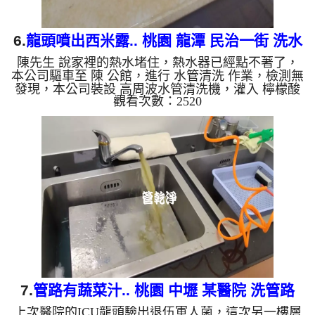
6.
龍頭噴出西米露.. 桃園 龍潭 民治一街 洗水
陳先生 說家裡的熱水堵住，熱水器已經點不著了，
管
本公司驅車至 陳 公館，進行 水管清洗 作業，檢測無
發現，本公司裝設 高周波水管清洗機，灌入 檸檬酸
觀看次數：2520
至水管，等了約15分，開啟 水管清洗機 ，啟動 螺旋
波 模式，一開始就流出髒水，還掉出一顆顆異物，
髒水顏色變咖啡色，就像西米露，兩個多小時後，出
水變乾淨熱水出水恢復正常。 如是自來水，如水管
老化，會產生鐵鏽跟泥沙堆積，洗出來的水就會是咖
啡色，地下水含有氧化錳，管壁上會結成黑色管垢，
洗出來的水會跟石油一樣黑，有些洗出綠色的水，是
因為裡面有銅的物質...
7.
管路有蔬菜汁.. 桃園 中壢 某醫院 洗管路
上次醫院的ICU龍頭驗出退伍軍人菌，這次另一樓層