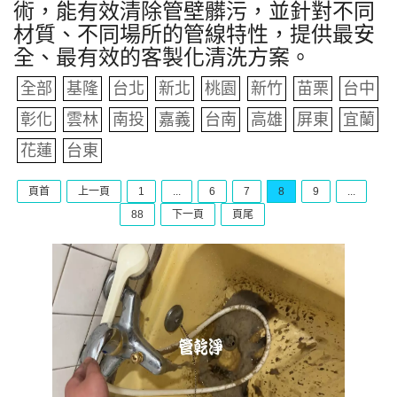
術，能有效清除管壁髒污，並針對不同
材質、不同場所的管線特性，提供最安
全、最有效的客製化清洗方案。
全部
基隆
台北
新北
桃園
新竹
苗栗
台中
彰化
雲林
南投
嘉義
台南
高雄
屏東
宜蘭
花蓮
台東
頁首
上一頁
1
...
6
7
8
9
...
88
下一頁
頁尾