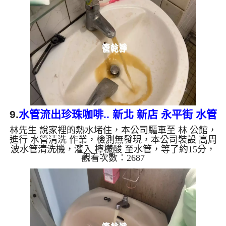
一樣濃郁，兩個多小時後，熱水出水從一滴都沒有便
正常出水了。 如是自來水，如水管老化，會產生鐵
鏽跟泥沙堆積，洗出來的水就會是咖啡色，地下水含
有氧化錳，管壁上會結成黑色管垢，洗出來的水會跟
石油一樣黑，有些洗出...
9.
水管流出珍珠咖啡.. 新北 新店 永平街 水管
林先生 說家裡的熱水堵住，本公司驅車至 林 公館，
清洗
進行 水管清洗 作業，檢測無發現，本公司裝設 高周
波水管清洗機，灌入 檸檬酸 至水管，等了約15分，
觀看次數：2687
開啟 水管清洗機 ，啟動 螺旋波 模式，一開始就流出
土色髒水，還掉出一顆顆異物，忽然顏色變咖啡色，
就像珍珠咖啡，兩個多小時後，出水變乾淨熱水出水
恢復正常了。 如是自來水，如水管老化，會產生鐵
鏽跟泥沙堆積，洗出來的水就會是咖啡色，地下水含
有氧化錳，管壁上會結成黑色管垢，洗出來的水會跟
石油一樣黑，有些洗出綠色的水，是因為裡面有銅的