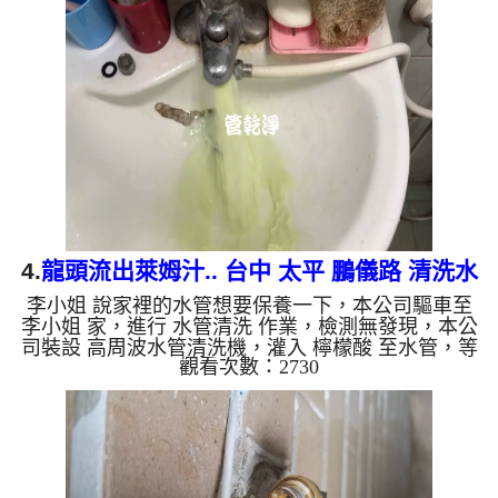
變乾淨出水量也變大了。 如是自來水，如水管老
化，會產生鐵鏽跟泥沙堆積，洗出來的水就會是咖啡
色，地下水含有氧化錳，管壁上會結成黑色管垢，洗
出來的水會跟石油一樣黑，有些洗出綠色的水，是因
為裡面有銅的物質，生鏽產生銅綠，如是藍色的水，
是因為水龍頭合金的...
4.
龍頭流出萊姆汁.. 台中 太平 鵬儀路 清洗水
李小姐 說家裡的水管想要保養一下，本公司驅車至
管
李小姐 家，進行 水管清洗 作業，檢測無發現，本公
司裝設 高周波水管清洗機，灌入 檸檬酸 至水管，等
觀看次數：2730
了約15分，開啟 水管清洗機 ，啟動 螺旋波 模式，一
開始就流出白色泡沫水，忽然變成綠色，就像是萊姆
汁，最後變成土色，兩個多小時後，出水變乾淨出水
量也變大了。 如是自來水，如水管老化，會產生鐵
鏽跟泥沙堆積，洗出來的水就會是咖啡色，地下水含
有氧化錳，管壁上會結成黑色管垢，洗出來的水會跟
石油一樣黑，有些洗出綠色的水，是因為裡面有銅的