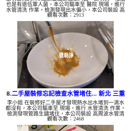
也是有退伍軍人菌，本公司驅車至 醫院 現場，進行
水管清洗 作業，檢測發現出水偏小，本公司裝設 高
觀看次數：2913
周波水管清洗機，灌入 檸檬酸 至水管，等了約15
分，開啟 水管清洗機 ，啟動 螺旋波 模式，一開始出
現泥水，突然變成了蔬菜汁，六個多小時後，出水變
乾淨出水量也變大了。 如是自來水，如水管老化，
會產生鐵鏽跟泥沙堆積，洗出來的水就會是咖啡色，
地下水含有氧化錳，管壁上會結成黑色管垢，洗出來
的水會跟石油一樣黑，有些洗出綠色的水，是因為裡
面有銅的物質，生鏽...
8.
二手屋裝修忘記檢查水管堵住... 新北 三重
李小姐 在裝修好二手屋才發現熱水出水堵到一滴水
成功路 清洗水管
都沒有，本公司驅車至 現場，進行 水管清洗 作業，
檢測發現管路生鏽堵住，本公司裝設 高周波水管清
觀看次數：2468
洗機，灌入 檸檬酸 至水管，等了約15分，開啟 水管
清洗機 ，啟動 螺旋波 模式，一開始藥水無法灌入，
改用特殊工法，一開始就流出鐵鏽水，看起來跟咖啡