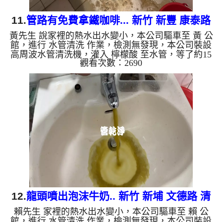
11.
管路有免費拿鐵咖啡... 新竹 新豐 康泰路
黃先生 說家裡的熱水出水變小，本公司驅車至 黃 公
洗水管
館，進行 水管清洗 作業，檢測無發現，本公司裝設
高周波水管清洗機，灌入 檸檬酸 至水管，等了約15
觀看次數：2690
分，開啟 水管清洗機 ，啟動 螺旋波 模式，一開始只
流淡淡髒水，忽然顏色變咖啡色，就像拿鐵咖啡，兩
個多小時後，出水量乾淨熱水出水量恢復了。 如是
自來水，如水管老化，會產生鐵鏽跟泥沙堆積，洗出
來的水就會是咖啡色，地下水含有氧化錳，管壁上會
結成黑色管垢，洗出來的水會跟石油一樣黑，有些洗
出綠色的水，是因為裡面有銅的物質，生鏽產生銅
綠，如是藍色的水，...
12.
龍頭噴出泡沫牛奶.. 新竹 新埔 文德路 清
賴先生 家裡的熱水出水變小，本公司驅車至 賴 公
洗水管
館，進行 水管清洗 作業，檢測無發現，本公司裝設