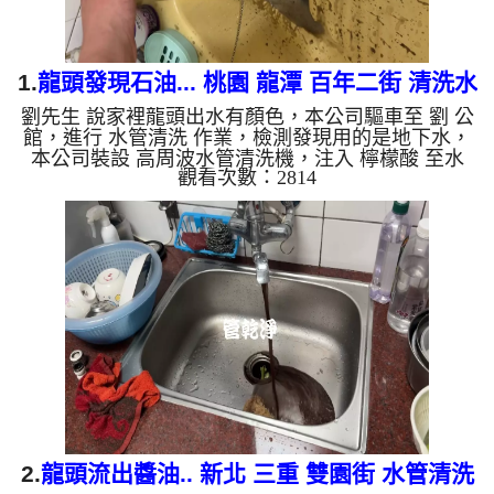
1.
龍頭發現石油... 桃園 龍潭 百年二街 清洗水
劉先生 說家裡龍頭出水有顏色，本公司驅車至 劉 公
管
館，進行 水管清洗 作業，檢測發現用的是地下水，
本公司裝設 高周波水管清洗機，注入 檸檬酸 至水
觀看次數：2814
管，等了約15分，開啟 水管清洗機 ，啟動 螺旋波 模
式，一洗水管就流出黑色髒水，越來越黑，就像是挖
到石油，四個多小時後，出水變乾淨出水量也變大
了。 如是自來水，如水管老化，會產生鐵鏽跟泥沙
堆積，洗出來的水就會是咖啡色，地下水含有氧化
錳，管壁上會結成黑色管垢，洗出來的水會跟石油一
樣黑，有些洗出綠色的水，是因為裡面有銅的物質，
生鏽產生銅綠，如是藍色...
2.
龍頭流出醬油.. 新北 三重 雙園街 水管清洗