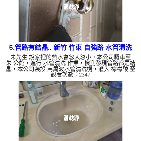
物質，生鏽產生銅...
5.
管路有結晶.. 新竹 竹東 自強路 水管清洗
朱先生 說家裡的熱水會忽大忽小，本公司驅車至
朱 公館，進行 水管清洗 作業，檢測發現管路都是結
晶，本公司裝設 高周波水管清洗機，灌入 檸檬酸 至
觀看次數：2347
水管，等了約15分，開啟 水管清洗機 ，啟動 螺旋
波 模式，一開始就流出白色泡沫水，兩個多小時
後，熱水出水恢復正常。 如是自來水，如水管老
化，會產生鐵鏽跟泥沙堆積，洗出來的水就會是咖啡
色，地下水含有氧化錳，管壁上會結成黑色管垢，洗
出來的水會跟石油一樣黑，有些洗出綠色的水，是因
為裡面有銅的物質，生鏽產生銅綠，如是藍色的水，
是因為水龍頭合金的養化造成...