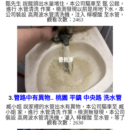
甄先生 說龍頭出水量堵住，本公司驅車至 甄 公館，
進行 水管清洗 作業，檢測發現以前是用地下水，本
公司裝設 高周波水管清洗機，注入 檸檬酸 至水管，
觀看次數：2463
等了約15分，開啟 水管清洗機 ，啟動 螺旋波 模式，
一洗水管就流出黑色髒水，看起來就像是醬油，越洗
顏色就越黑，兩個多小時後，出水量恢復正常了。
如是自來水，如水管老化，會產生鐵鏽跟泥沙堆積，
洗出來的水就會是咖啡色，地下水含有氧化錳，管壁
上會結成黑色管垢，洗出來的水會跟石油一樣黑，有
些洗出綠色的水，是因為裡面有銅的物質，生鏽產生
銅綠，如是藍色的...
3.
管路中有異物.. 桃園 平鎮 中央路 洗水管
臧小姐 說家裡的水管出水有異物，本公司驅車至 臧
小姐 家，進行 水管清洗 作業，檢測無發現，本公司
裝設 高周波水管清洗機，灌入 檸檬酸 至水管，等了
觀看次數：2630
約15分，開啟 水管清洗機 ，啟動 螺旋波 模式，一開
始就流出泥水，髒水源源不絕，兩個多小時後，出水