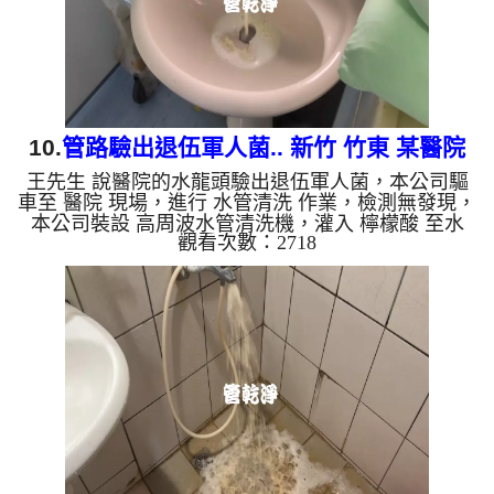
物質，生鏽產生銅...
10.
管路驗出退伍軍人菌.. 新竹 竹東 某醫院
王先生 說醫院的水龍頭驗出退伍軍人菌，本公司驅
洗管路
車至 醫院 現場，進行 水管清洗 作業，檢測無發現，
本公司裝設 高周波水管清洗機，灌入 檸檬酸 至水
觀看次數：2718
管，等了約15分，開啟 水管清洗機 ，啟動 螺旋波 模
式，剛開始灌入藥水洗管路就噴出黃色泡沫水，越洗
泡沫就越多，幾個小時後，出水變乾淨出水也變大
了。 如是自來水，如水管老化，會產生鐵鏽跟泥沙
堆積，洗出來的水就會是咖啡色，地下水含有氧化
錳，管壁上會結成黑色管垢，洗出來的水會跟石油一
樣黑，有些洗出綠色的水，是因為裡面有銅的物質，
生鏽產生銅綠，如是藍色...