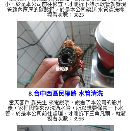
小，於是本公司前往檢查，才剛拆下熱水軟管就發現
管路內厚厚的碳酸鈣，於是本公司架起 水管清洗機
觀看次數：3823
，開始 洗水管 ， 管路不斷噴出咖啡色的水，如下
圖， 水管清洗 約兩個多小時，客戶終於能好好的洗
澡了。 清洗水管,水管清洗, 洗水管, 熱水管堵塞, 熱水
忽冷忽熱 ...
8.
台中西區民權路 水管清洗
當天客戶 顏先生 來電說明，說看了本公司的影片
後，家裡因從來沒洗過水管，所以想要保養一下水
管，於是本公司前往處理，才剛拆下三角凡爾，就發
觀看次數：3956
現管路嚴重堵塞，於是本公司架起 水管清洗機 ，開
始 洗水管 ， 管路不斷噴出髒水，如下圖， 水管清洗
約兩個多小時，客戶終於能安心用水。 清洗水管,水