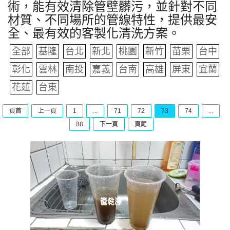
術，能有效清除管壁髒污，並針對不同
材質、不同場所的管線特性，提供最安
全、最有效的客製化清洗方案。
全部
基隆
台北
新北
桃園
新竹
苗栗
台中
彰化
雲林
南投
嘉義
台南
高雄
屏東
宜蘭
花蓮
台東
頁首
上一頁
1
...
71
72
73
74
...
88
下一頁
頁尾