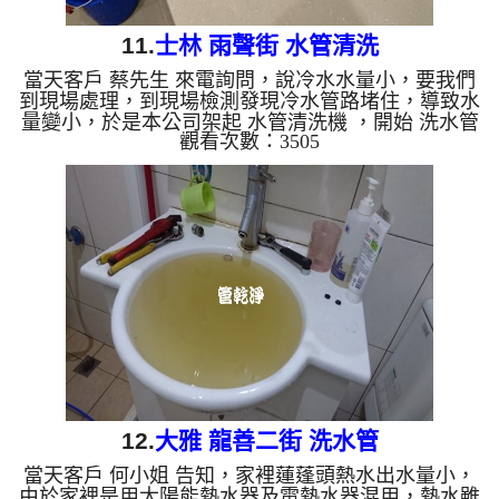
11.
士林 雨聲街 水管清洗
當天客戶 蔡先生 來電詢問，說冷水水量小，要我們
到現場處理，到現場檢測發現冷水管路堵住，導致水
量變小，於是本公司架起 水管清洗機 ，開始 洗水管
觀看次數：3505
， 管路一下就打通正常出水了，但管路一直噴出有
顏色的水，如下圖， 水管清洗 約兩個多小時，水管
管路出水就正常了。 清洗水管,水管清洗, 洗水管, 熱
水管堵塞, 熱水忽冷忽熱 ...
12.
大雅 龍善二街 洗水管
當天客戶 何小姐 告知，家裡蓮蓬頭熱水出水量小，
由於家裡是用太陽能熱水器及電熱水器混用，熱水雖