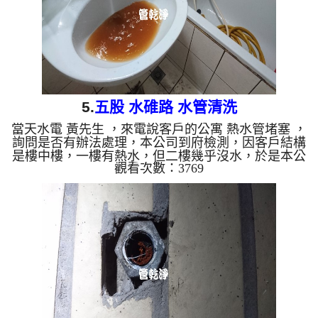
5.
五股 水碓路 水管清洗
當天水電 黃先生 ，來電說客戶的公寓 熱水管堵塞 ，
詢問是否有辦法處理，本公司到府檢測，因客戶結構
是樓中樓，一樓有熱水，但二樓幾乎沒水，於是本公
觀看次數：3769
司架起 水管清洗機 ，開始 洗水管 ， 管路不斷噴出
髒的水，如下圖，清洗過程幾次 水管堵塞 兩次，本
公司改用特殊工法， 水管清洗 約兩個多小時，客戶
終於能在這冬天洗個舒服的洗澡了。 清洗水管,水管
清洗, 洗水管, 熱水管堵塞, 熱水忽冷忽熱 ...