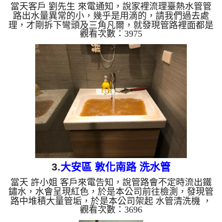
當天客戶 劉先生 來電通知，說家裡流理臺熱水管管
路出水量異常的小，幾乎是用滴的，請我們過去處
理，才剛拆下彎頭及三角凡爾，就發現管路裡面都是
觀看次數：3975
汙泥鐵鏽，水幾乎無法通過，如下圖，於是本公司架
起 水管清洗機 ，開始 洗水管 過程中，管路堵住數
次，本公司改用特殊工法，管路不斷噴出髒水，如下
圖， 水管清洗 約兩個多小時，管路中的鐵鏽終於清
洗乾淨，客戶終於能正常使用水了。 清洗水管,水管
清洗, 洗水管, 熱水管堵塞, 熱水忽冷忽熱 ...
3.
大安區 敦化南路 洗水管
當天 許小姐 客戶來電告知，說管路會不定時流出鐵
鏽水，水會呈現紅色，於是本公司前往檢測，發現管
路中堆積大量管垢，於是本公司架起 水管清洗機 ，
觀看次數：3696
開始 洗水管 ， 管路不斷噴出黃水，如下圖， 水管清
洗 約兩個多小時，管路中的鐵鏽終於清洗乾淨，客