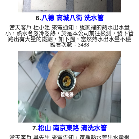
6.
八德 高城八街 洗水管
當天客戶 杜小姐 來電通知，說家裡的熱水出水量
小，熱水會忽冷忽熱，於是本公司前往檢測，發下管
路出有大量的鐵鏽，如下圖，當然熱水出水量不穩
觀看次數：3488
定，於是本公司架起 水管清洗機 ，開始 洗水管 ，
管路不斷噴出髒的水，如下圖，過程好幾次 水管堵
塞 ，本公司改用特殊工法， 水管清洗 約兩個多小
時，客戶終於能好好的洗澡了。 清洗水管,水管清洗,
洗水管, 熱水管堵塞, 熱水忽冷忽熱 ...
7.
松山 南京東路 清洗水管
當天客戶 吳先生 來電告知，家裡熱水管出水量很